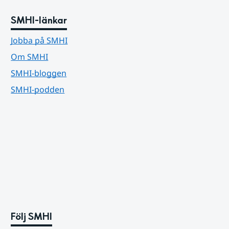
SMHI-länkar
Jobba på SMHI
Om SMHI
SMHI-bloggen
SMHI-podden
Följ SMHI