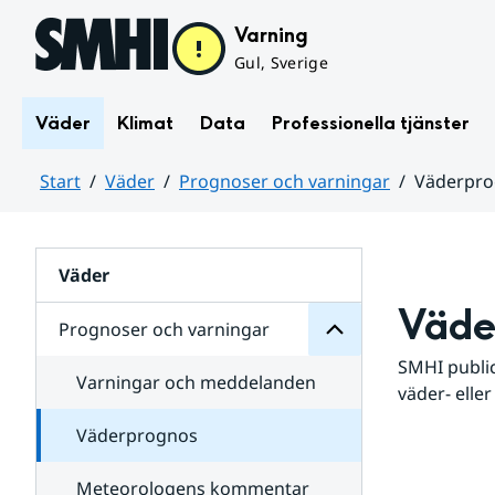
Hoppa till sidans innehåll
Varning
Gul, Sverige
Väder
Klimat
Data
Professionella tjänster
Start
Väder
Prognoser och varningar
Väderpr
varningar
och
Huvudinnehåll
Prognoser
för
Undersidor
Väder
Väde
Prognoser och varningar
SMHI public
Varningar och meddelanden
väder- eller
Väderprognos
Meteorologens kommentar