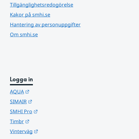
Tillgänglighetsredogörelse
Kakor på smhi.se
Hantering av personuppgifter
Om smhi.se
Logga in
Länk till annan webbplats.
AQUA
Länk till annan webbplats.
SIMAIR
Länk till annan webbplats.
SMHI Pro
Länk till annan webbplats.
Timbr
Länk till annan webbplats.
Vinterväg