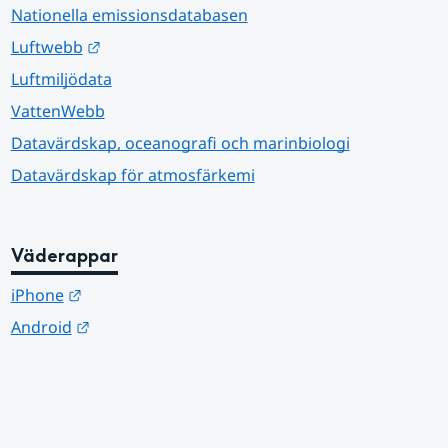
Nationella emissionsdatabasen
Länk till annan webbplats.
Luftwebb
Luftmiljödata
VattenWebb
Datavärdskap, oceanografi och marinbiologi
Datavärdskap för atmosfärkemi
Väderappar
Länk till annan webbplats.
iPhone
Länk till annan webbplats.
Android