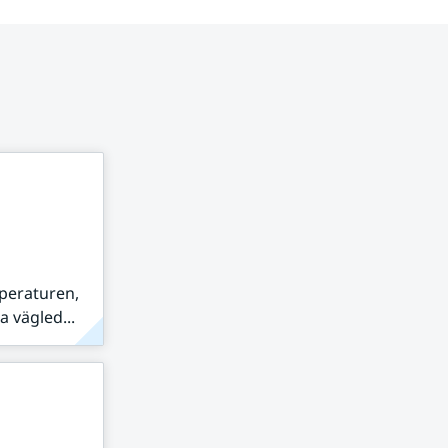
peraturen,
 vägled...