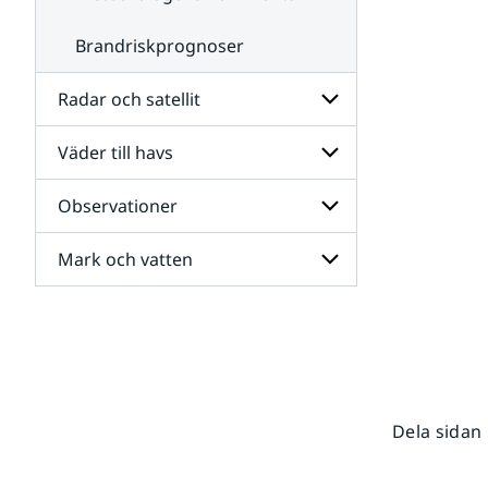
Brandriskprognoser
Radar och satellit
Väder till havs
Undersidor
för
Radar
Observationer
Undersidor
och
för
satellit
Väder
Mark och vatten
Undersidor
till
för
havs
Observationer
Undersidor
för
Mark
och
vatten
Dela sidan