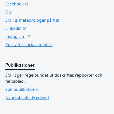
Länk till annan webbplats.
Facebook
Länk till annan webbplats.
X
Länk till annan webbplats.
SMHIs meteorologer på X
Länk till annan webbplats.
Linkedin
Länk till annan webbplats.
Instagram
Policy för sociala medier
Publikationer
SMHI ger regelbundet ut tidskrifter, rapporter och 
faktablad.
Sök publikationer
Nyhetsbladet Medvind