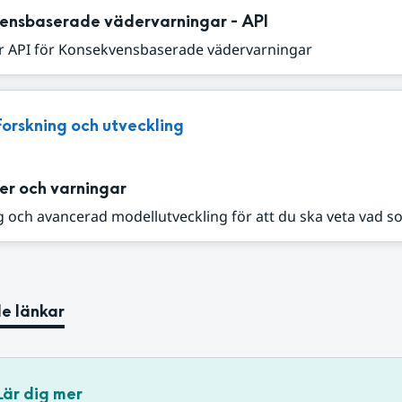
ensbaserade vädervarningar - API
r API för Konsekvensbaserade vädervarningar
Forskning och utveckling
er och varningar
 och avancerad modellutveckling för att du ska veta vad s
e länkar
Lär dig mer