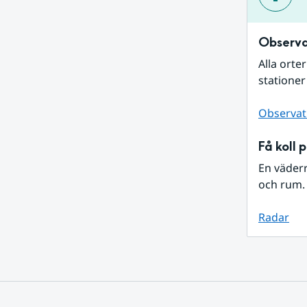
Observa
Alla orte
stationer
Observat
Få koll 
En väder
och rum. 
Radar