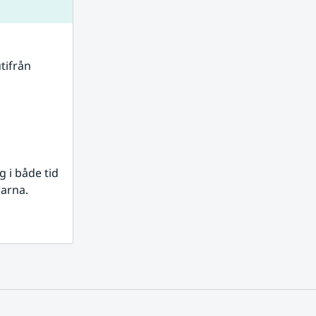
tifrån 
i både tid 
rarna.