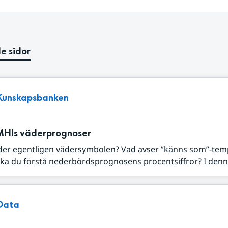
e sidor
Kunskapsbanken
MHIs väderprognoser
der egentligen vädersymbolen? Vad avser ”känns som”-tem
ka du förstå nederbördsprognosens procentsiffror? I denna
Data