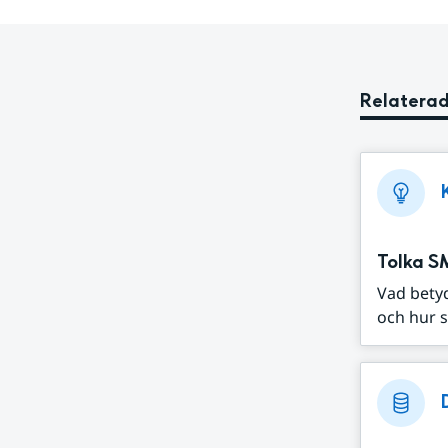
Relaterad
Tolka S
Vad bety
och hur s