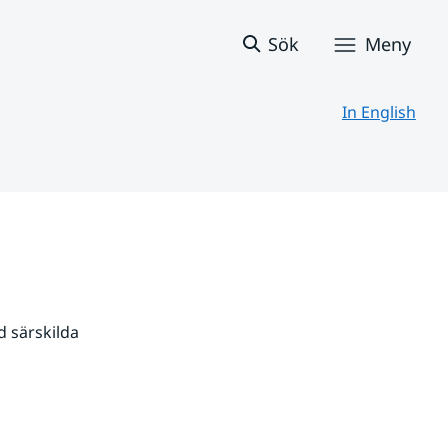
Sök
Meny
In English
 särskilda 