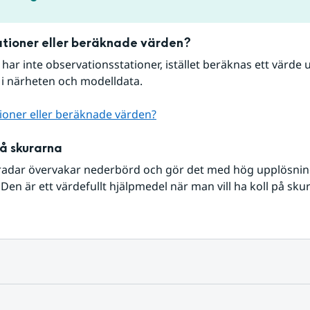
tioner eller beräknade värden?
r har inte observationsstationer, istället beräknas ett värde u
 i närheten och modelldata.
ioner eller beräknade värden?
på skurarna
radar övervakar nederbörd och gör det med hög upplösning 
Den är ett värdefullt hjälpmedel när man vill ha koll på sku