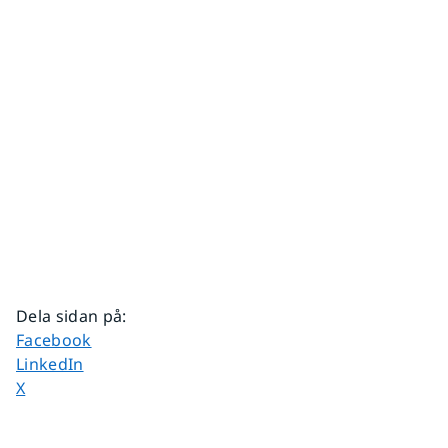
Dela sidan på
:
Dela sidan på
Facebook
Dela sidan på
LinkedIn
Dela sidan på
X