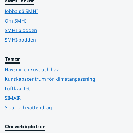
SMHI-länkar
Jobba på SMHI
Om SMHI
SMHI-bloggen
SMHI-podden
Teman
Havsmiljö i kust och hav
Kunskapscentrum för klimatanpassning
Luftkvalitet
SIMAIR
Sjöar och vattendrag
Om webbplatsen