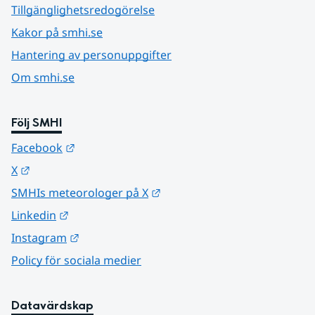
Tillgänglighetsredogörelse
Kakor på smhi.se
Hantering av personuppgifter
Om smhi.se
Följ SMHI
Länk till annan webbplats.
Facebook
Länk till annan webbplats.
X
Länk till annan webbplats.
SMHIs meteorologer på X
Länk till annan webbplats.
Linkedin
Länk till annan webbplats.
Instagram
Policy för sociala medier
Datavärdskap