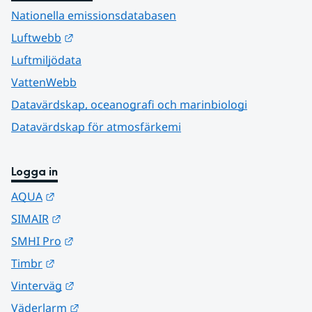
Nationella emissionsdatabasen
Länk till annan webbplats.
Luftwebb
Luftmiljödata
VattenWebb
Datavärdskap, oceanografi och marinbiologi
Datavärdskap för atmosfärkemi
Logga in
Länk till annan webbplats.
AQUA
Länk till annan webbplats.
SIMAIR
Länk till annan webbplats.
SMHI Pro
Länk till annan webbplats.
Timbr
Länk till annan webbplats.
Vinterväg
Länk till annan webbplats.
Väderlarm