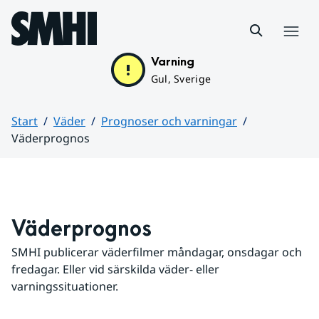
Hoppa till sidans innehåll
Meny
Varning
Gul, Sverige
Start
Väder
Prognoser och varningar
Väderprognos
Huvudinnehåll
Väderprognos
SMHI publicerar väderfilmer måndagar, onsdagar och 
fredagar. Eller vid särskilda väder- eller 
varningssituationer.