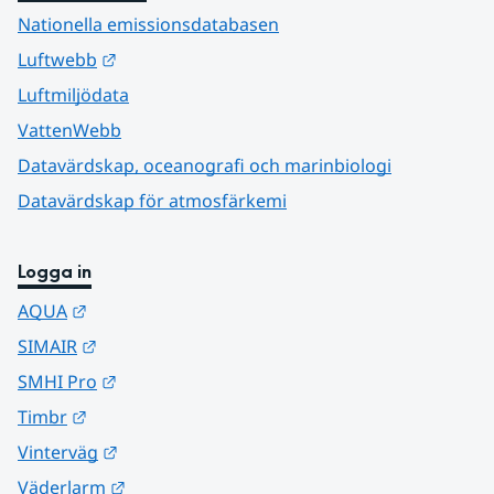
Nationella emissionsdatabasen
Länk till annan webbplats.
Luftwebb
Luftmiljödata
VattenWebb
Datavärdskap, oceanografi och marinbiologi
Datavärdskap för atmosfärkemi
Logga in
Länk till annan webbplats.
AQUA
Länk till annan webbplats.
SIMAIR
Länk till annan webbplats.
SMHI Pro
Länk till annan webbplats.
Timbr
Länk till annan webbplats.
Vinterväg
Länk till annan webbplats.
Väderlarm