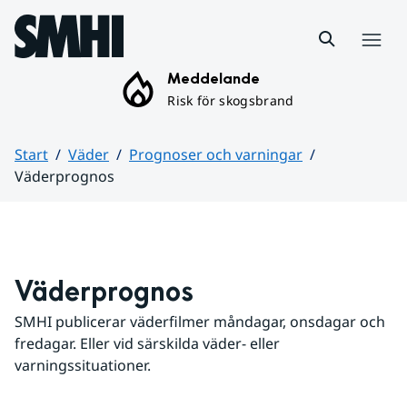
Hoppa till sidans innehåll
Meny
Meddelande
Risk för skogsbrand
Start
Väder
Prognoser och varningar
Väderprognos
Huvudinnehåll
Väderprognos
SMHI publicerar väderfilmer måndagar, onsdagar och 
fredagar. Eller vid särskilda väder- eller 
varningssituationer.