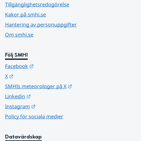
Tillgänglighetsredogörelse
Kakor på smhi.se
Hantering av personuppgifter
Om smhi.se
Följ SMHI
Länk till annan webbplats.
Facebook
Länk till annan webbplats.
X
Länk till annan webbplats.
SMHIs meteorologer på X
Länk till annan webbplats.
Linkedin
Länk till annan webbplats.
Instagram
Policy för sociala medier
Datavärdskap