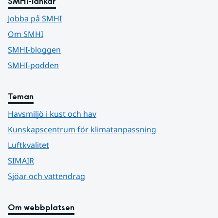
SMHI-länkar
Jobba på SMHI
Om SMHI
SMHI-bloggen
SMHI-podden
Teman
Havsmiljö i kust och hav
Kunskapscentrum för klimatanpassning
Luftkvalitet
SIMAIR
Sjöar och vattendrag
Om webbplatsen