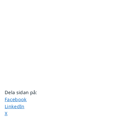
Dela sidan på
:
Dela sidan på
Facebook
Dela sidan på
LinkedIn
Dela sidan på
X