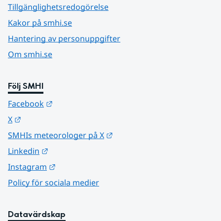
Tillgänglighetsredogörelse
Kakor på smhi.se
Hantering av personuppgifter
Om smhi.se
Följ SMHI
Länk till annan webbplats.
Facebook
Länk till annan webbplats.
X
Länk till annan webbplats.
SMHIs meteorologer på X
Länk till annan webbplats.
Linkedin
Länk till annan webbplats.
Instagram
Policy för sociala medier
Datavärdskap