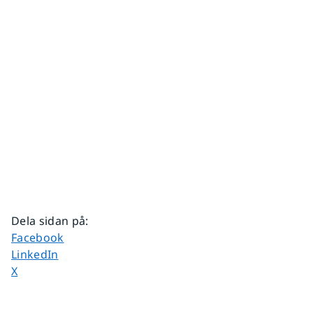
Dela sidan på
:
Dela sidan på
Facebook
Dela sidan på
LinkedIn
Dela sidan på
X