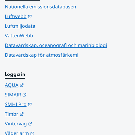
Nationella emissionsdatabasen
Länk till annan webbplats.
Luftwebb
Luftmiljödata
VattenWebb
Datavärdskap, oceanografi och marinbiologi
Datavärdskap för atmosfärkemi
Logga in
Länk till annan webbplats.
AQUA
Länk till annan webbplats.
SIMAIR
Länk till annan webbplats.
SMHI Pro
Länk till annan webbplats.
Timbr
Länk till annan webbplats.
Vinterväg
Länk till annan webbplats.
Väderlarm