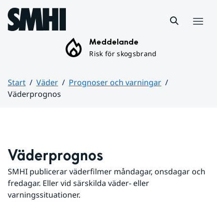
Hoppa till sidans innehåll
Meny
Meddelande
Risk för skogsbrand
Start
Väder
Prognoser och varningar
Väderprognos
Huvudinnehåll
Väderprognos
SMHI publicerar väderfilmer måndagar, onsdagar och 
fredagar. Eller vid särskilda väder- eller 
varningssituationer.