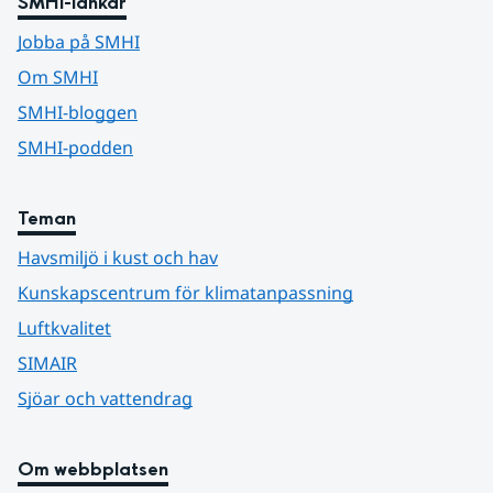
SMHI-länkar
Jobba på SMHI
Om SMHI
SMHI-bloggen
SMHI-podden
Teman
Havsmiljö i kust och hav
Kunskapscentrum för klimatanpassning
Luftkvalitet
SIMAIR
Sjöar och vattendrag
Om webbplatsen