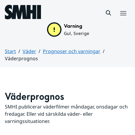
Hoppa till sidans innehåll
Meny
Varning
Gul, Sverige
Start
Väder
Prognoser och varningar
Väderprognos
Huvudinnehåll
Väderprognos
SMHI publicerar väderfilmer måndagar, onsdagar och 
fredagar. Eller vid särskilda väder- eller 
varningssituationer.