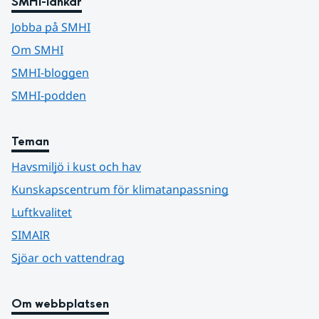
SMHI-länkar
Jobba på SMHI
Om SMHI
SMHI-bloggen
SMHI-podden
Teman
Havsmiljö i kust och hav
Kunskapscentrum för klimatanpassning
Luftkvalitet
SIMAIR
Sjöar och vattendrag
Om webbplatsen