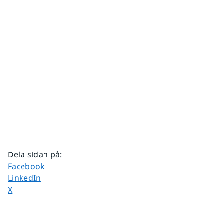
Dela sidan på
:
Dela sidan på
Facebook
Dela sidan på
LinkedIn
Dela sidan på
X