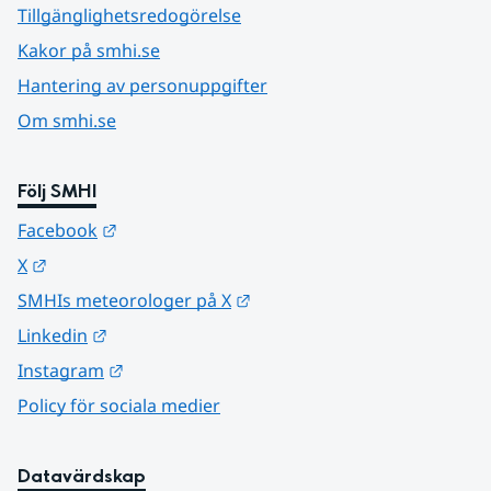
Tillgänglighetsredogörelse
Kakor på smhi.se
Hantering av personuppgifter
Om smhi.se
Följ SMHI
Länk till annan webbplats.
Facebook
Länk till annan webbplats.
X
Länk till annan webbplats.
SMHIs meteorologer på X
Länk till annan webbplats.
Linkedin
Länk till annan webbplats.
Instagram
Policy för sociala medier
Datavärdskap