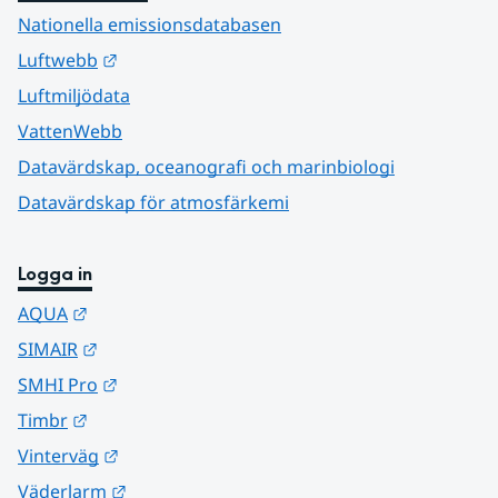
Nationella emissionsdatabasen
Länk till annan webbplats.
Luftwebb
Luftmiljödata
VattenWebb
Datavärdskap, oceanografi och marinbiologi
Datavärdskap för atmosfärkemi
Logga in
Länk till annan webbplats.
AQUA
Länk till annan webbplats.
SIMAIR
Länk till annan webbplats.
SMHI Pro
Länk till annan webbplats.
Timbr
Länk till annan webbplats.
Vinterväg
Länk till annan webbplats.
Väderlarm