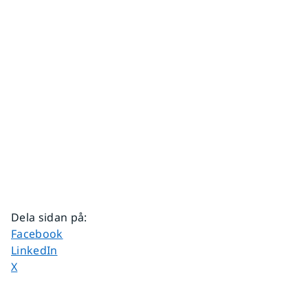
Dela sidan på
:
Dela sidan på
Facebook
Dela sidan på
LinkedIn
Dela sidan på
X