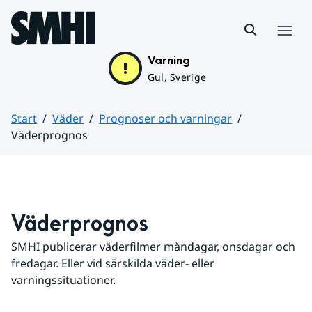
Hoppa till sidans innehåll
Meny
Varning
Gul, Sverige
Start
Väder
Prognoser och varningar
Väderprognos
Huvudinnehåll
Väderprognos
SMHI publicerar väderfilmer måndagar, onsdagar och 
fredagar. Eller vid särskilda väder- eller 
varningssituationer.