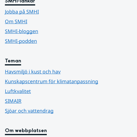
SMHI-länkar
Jobba på SMHI
Om SMHI
SMHI-bloggen
SMHI-podden
Teman
Havsmiljö i kust och hav
Kunskapscentrum för klimatanpassning
Luftkvalitet
SIMAIR
Sjöar och vattendrag
Om webbplatsen