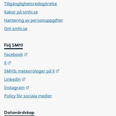
Tillgänglighetsredogörelse
Kakor på smhi.se
Hantering av personuppgifter
Om smhi.se
Följ SMHI
Länk till annan webbplats.
Facebook
Länk till annan webbplats.
X
Länk till annan webbplats.
SMHIs meteorologer på X
Länk till annan webbplats.
Linkedin
Länk till annan webbplats.
Instagram
Policy för sociala medier
Datavärdskap