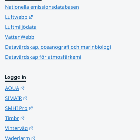
Nationella emissionsdatabasen
Länk till annan webbplats.
Luftwebb
Luftmiljödata
VattenWebb
Datavärdskap, oceanografi och marinbiologi
Datavärdskap för atmosfärkemi
Logga in
Länk till annan webbplats.
AQUA
Länk till annan webbplats.
SIMAIR
Länk till annan webbplats.
SMHI Pro
Länk till annan webbplats.
Timbr
Länk till annan webbplats.
Vinterväg
Länk till annan webbplats.
Väderlarm