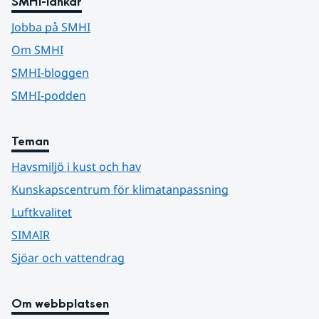
SMHI-länkar
Jobba på SMHI
Om SMHI
SMHI-bloggen
SMHI-podden
Teman
Havsmiljö i kust och hav
Kunskapscentrum för klimatanpassning
Luftkvalitet
SIMAIR
Sjöar och vattendrag
Om webbplatsen