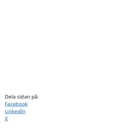
Dela sidan på
:
Dela sidan på
Facebook
Dela sidan på
LinkedIn
Dela sidan på
X