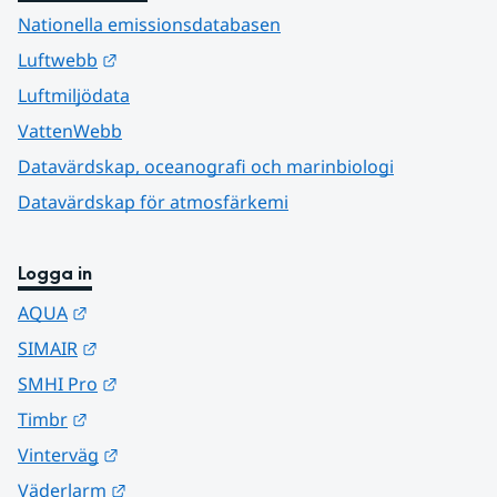
Nationella emissionsdatabasen
Länk till annan webbplats.
Luftwebb
Luftmiljödata
VattenWebb
Datavärdskap, oceanografi och marinbiologi
Datavärdskap för atmosfärkemi
Logga in
Länk till annan webbplats.
AQUA
Länk till annan webbplats.
SIMAIR
Länk till annan webbplats.
SMHI Pro
Länk till annan webbplats.
Timbr
Länk till annan webbplats.
Vinterväg
Länk till annan webbplats.
Väderlarm