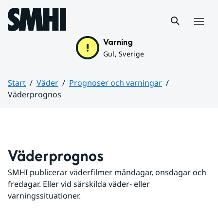
Hoppa till sidans innehåll
Meny
Varning
Gul, Sverige
Start
Väder
Prognoser och varningar
Väderprognos
Huvudinnehåll
Väderprognos
SMHI publicerar väderfilmer måndagar, onsdagar och 
fredagar. Eller vid särskilda väder- eller 
varningssituationer.