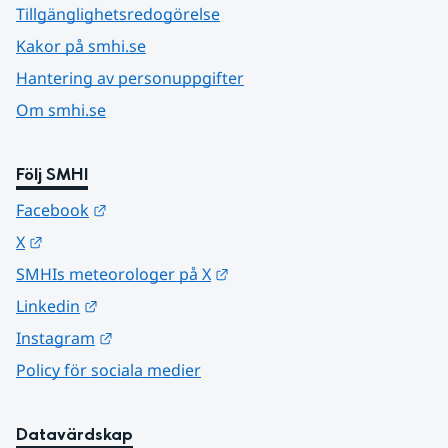
Tillgänglighetsredogörelse
Kakor på smhi.se
Hantering av personuppgifter
Om smhi.se
Följ SMHI
Länk till annan webbplats.
Facebook
Länk till annan webbplats.
X
Länk till annan webbplats.
SMHIs meteorologer på X
Länk till annan webbplats.
Linkedin
Länk till annan webbplats.
Instagram
Policy för sociala medier
Datavärdskap