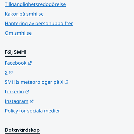
Tillgänglighetsredogörelse
Kakor på smhi.se
Hantering av personuppgifter
Om smhi.se
Följ SMHI
Länk till annan webbplats.
Facebook
Länk till annan webbplats.
X
Länk till annan webbplats.
SMHIs meteorologer på X
Länk till annan webbplats.
Linkedin
Länk till annan webbplats.
Instagram
Policy för sociala medier
Datavärdskap