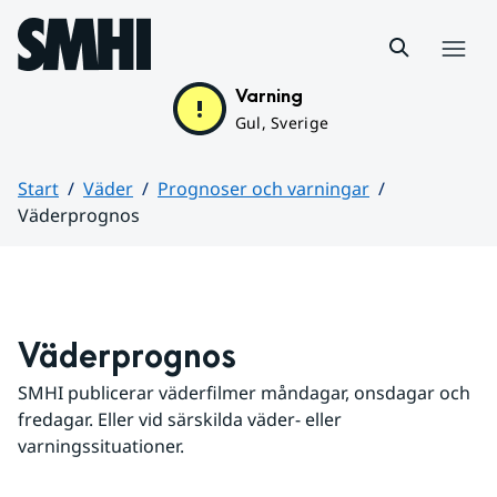
Hoppa till sidans innehåll
Meny
Varning
Gul, Sverige
Start
Väder
Prognoser och varningar
Väderprognos
Huvudinnehåll
Väderprognos
SMHI publicerar väderfilmer måndagar, onsdagar och 
fredagar. Eller vid särskilda väder- eller 
varningssituationer.