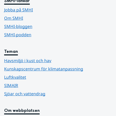
SMHI-länkar
Jobba på SMHI
Om SMHI
SMHI-bloggen
SMHI-podden
Teman
Havsmiljö i kust och hav
Kunskapscentrum för klimatanpassning
Luftkvalitet
SIMAIR
Sjöar och vattendrag
Om webbplatsen