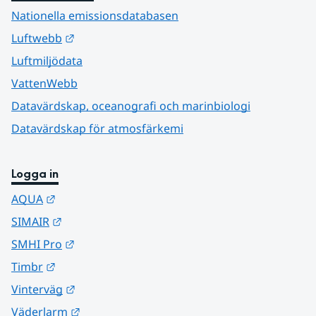
Nationella emissionsdatabasen
Länk till annan webbplats.
Luftwebb
Luftmiljödata
VattenWebb
Datavärdskap, oceanografi och marinbiologi
Datavärdskap för atmosfärkemi
Logga in
Länk till annan webbplats.
AQUA
Länk till annan webbplats.
SIMAIR
Länk till annan webbplats.
SMHI Pro
Länk till annan webbplats.
Timbr
Länk till annan webbplats.
Vinterväg
Länk till annan webbplats.
Väderlarm