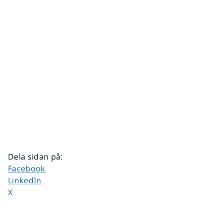
Dela sidan på
:
Dela sidan på
Facebook
Dela sidan på
LinkedIn
Dela sidan på
X