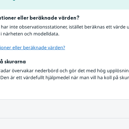
tioner eller beräknade värden?
r har inte observationsstationer, istället beräknas ett värde u
 i närheten och modelldata.
ioner eller beräknade värden?
på skurarna
radar övervakar nederbörd och gör det med hög upplösning 
Den är ett värdefullt hjälpmedel när man vill ha koll på sku