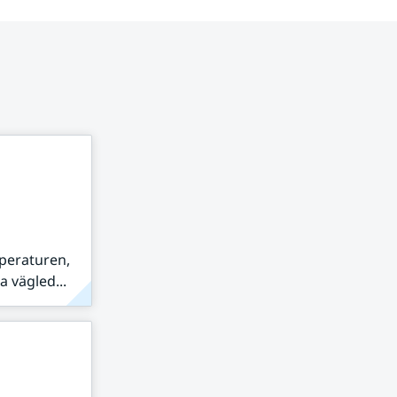
peraturen,
 vägled...