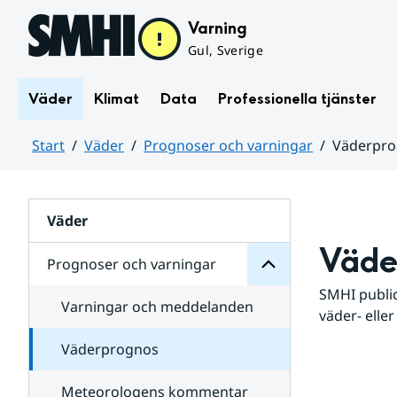
Hoppa till sidans innehåll
Varning
Gul, Sverige
Väder
Klimat
Data
Professionella tjänster
Start
Väder
Prognoser och varningar
Väderpr
varningar
och
Huvudinnehåll
Prognoser
för
Undersidor
Väder
Väde
Prognoser och varningar
SMHI public
Varningar och meddelanden
väder- eller
Väderprognos
Meteorologens kommentar