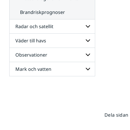
Brandriskprognoser
Radar och satellit
Väder till havs
Undersidor
för
Radar
Observationer
Undersidor
och
för
satellit
Väder
Mark och vatten
Undersidor
till
för
havs
Observationer
Undersidor
för
Mark
och
vatten
Dela sidan