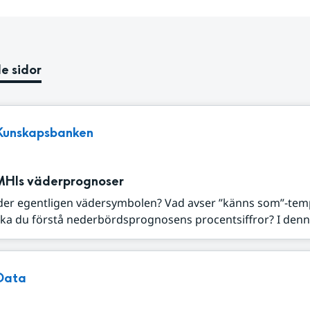
e sidor
Kunskapsbanken
MHIs väderprognoser
der egentligen vädersymbolen? Vad avser ”känns som”-tem
ka du förstå nederbördsprognosens procentsiffror? I denna
Data