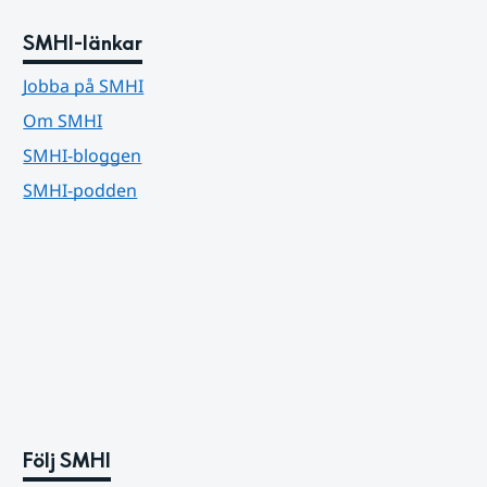
SMHI-länkar
Jobba på SMHI
Om SMHI
SMHI-bloggen
SMHI-podden
Följ SMHI