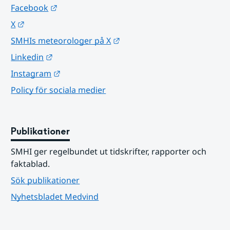
Länk till annan webbplats.
Facebook
Länk till annan webbplats.
X
Länk till annan webbplats.
SMHIs meteorologer på X
Länk till annan webbplats.
Linkedin
Länk till annan webbplats.
Instagram
Policy för sociala medier
Publikationer
SMHI ger regelbundet ut tidskrifter, rapporter och 
faktablad.
Sök publikationer
Nyhetsbladet Medvind