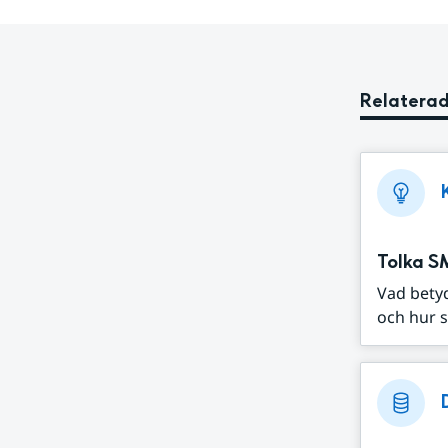
Relaterad
Tolka S
Vad bety
och hur s