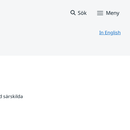
Sök
Meny
In English
 särskilda 