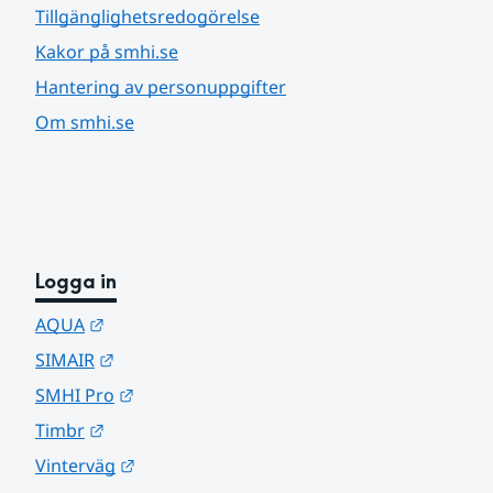
Tillgänglighetsredogörelse
Kakor på smhi.se
Hantering av personuppgifter
Om smhi.se
Logga in
Länk till annan webbplats.
AQUA
Länk till annan webbplats.
SIMAIR
Länk till annan webbplats.
SMHI Pro
Länk till annan webbplats.
Timbr
Länk till annan webbplats.
Vinterväg