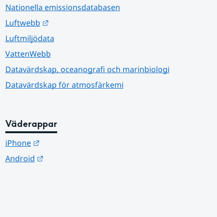
Nationella emissionsdatabasen
Länk till annan webbplats.
Luftwebb
Luftmiljödata
VattenWebb
Datavärdskap, oceanografi och marinbiologi
Datavärdskap för atmosfärkemi
Väderappar
Länk till annan webbplats.
iPhone
Länk till annan webbplats.
Android