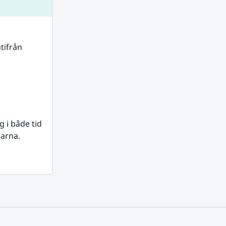
tifrån 
i både tid 
rarna.