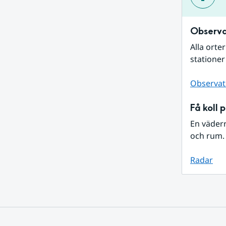
Observa
Alla orte
stationer
Observat
Få koll 
En väder
och rum. 
Radar