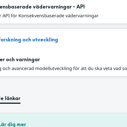
ensbaserade vädervarningar - API
r API för Konsekvensbaserade vädervarningar
Forskning och utveckling
er och varningar
 och avancerad modellutveckling för att du ska veta vad s
e länkar
Lär dig mer