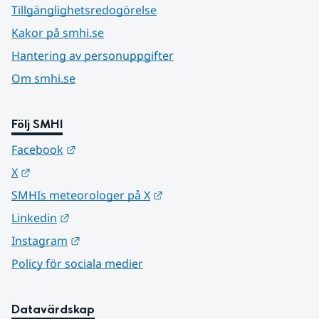
Tillgänglighetsredogörelse
Kakor på smhi.se
Hantering av personuppgifter
Om smhi.se
Följ SMHI
Länk till annan webbplats.
Facebook
Länk till annan webbplats.
X
Länk till annan webbplats.
SMHIs meteorologer på X
Länk till annan webbplats.
Linkedin
Länk till annan webbplats.
Instagram
Policy för sociala medier
Datavärdskap