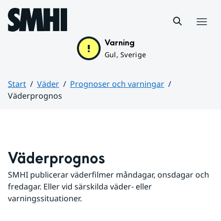
Hoppa till sidans innehåll
Meny
Varning
Gul, Sverige
Start
Väder
Prognoser och varningar
Väderprognos
Huvudinnehåll
Väderprognos
SMHI publicerar väderfilmer måndagar, onsdagar och 
fredagar. Eller vid särskilda väder- eller 
varningssituationer.