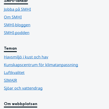
SMHI-länkar
Jobba på SMHI
Om SMHI
SMHI-bloggen
SMHI-podden
Teman
Havsmiljö i kust och hav
Kunskapscentrum för klimatanpassning
Luftkvalitet
SIMAIR
Sjöar och vattendrag
Om webbplatsen