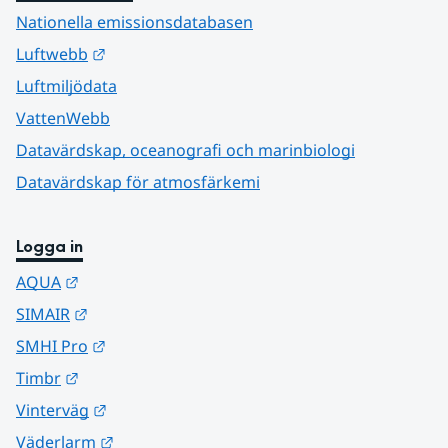
Nationella emissionsdatabasen
Länk till annan webbplats.
Luftwebb
Luftmiljödata
VattenWebb
Datavärdskap, oceanografi och marinbiologi
Datavärdskap för atmosfärkemi
Logga in
Länk till annan webbplats.
AQUA
Länk till annan webbplats.
SIMAIR
Länk till annan webbplats.
SMHI Pro
Länk till annan webbplats.
Timbr
Länk till annan webbplats.
Vinterväg
Länk till annan webbplats.
Väderlarm