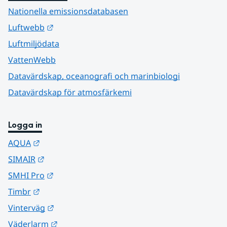
Nationella emissionsdatabasen
Länk till annan webbplats.
Luftwebb
Luftmiljödata
VattenWebb
Datavärdskap, oceanografi och marinbiologi
Datavärdskap för atmosfärkemi
Logga in
Länk till annan webbplats.
AQUA
Länk till annan webbplats.
SIMAIR
Länk till annan webbplats.
SMHI Pro
Länk till annan webbplats.
Timbr
Länk till annan webbplats.
Vinterväg
Länk till annan webbplats.
Väderlarm