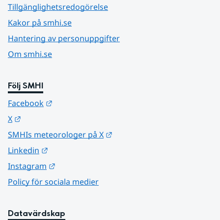
Tillgänglighetsredogörelse
Kakor på smhi.se
Hantering av personuppgifter
Om smhi.se
Följ SMHI
Länk till annan webbplats.
Facebook
Länk till annan webbplats.
X
Länk till annan webbplats.
SMHIs meteorologer på X
Länk till annan webbplats.
Linkedin
Länk till annan webbplats.
Instagram
Policy för sociala medier
Datavärdskap