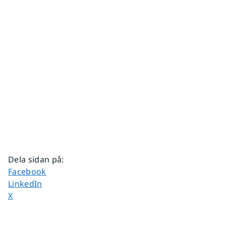
Dela sidan på
:
Dela sidan på
Facebook
Dela sidan på
LinkedIn
Dela sidan på
X