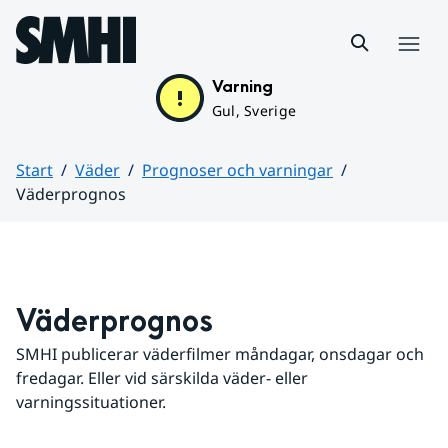
Hoppa till sidans innehåll
Meny
Varning
Gul, Sverige
Start
Väder
Prognoser och varningar
Väderprognos
Huvudinnehåll
Väderprognos
SMHI publicerar väderfilmer måndagar, onsdagar och 
fredagar. Eller vid särskilda väder- eller 
varningssituationer.