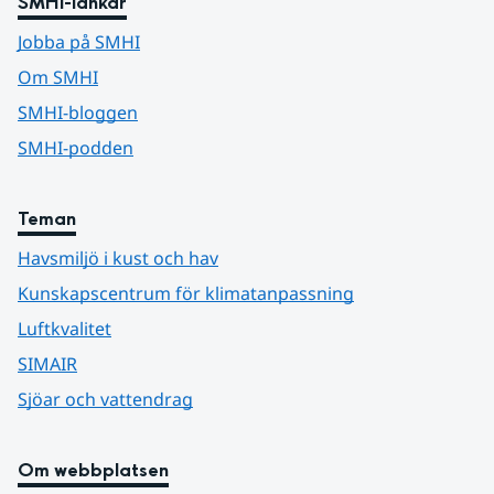
SMHI-länkar
Jobba på SMHI
Om SMHI
SMHI-bloggen
SMHI-podden
Teman
Havsmiljö i kust och hav
Kunskapscentrum för klimatanpassning
Luftkvalitet
SIMAIR
Sjöar och vattendrag
Om webbplatsen