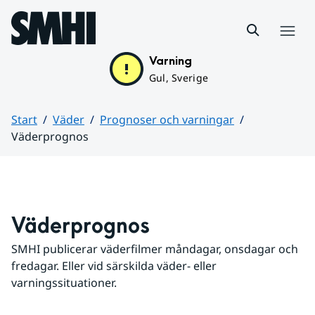
Hoppa till sidans innehåll
Meny
Varning
Gul, Sverige
Start
Väder
Prognoser och varningar
Väderprognos
Huvudinnehåll
Väderprognos
SMHI publicerar väderfilmer måndagar, onsdagar och 
fredagar. Eller vid särskilda väder- eller 
varningssituationer.