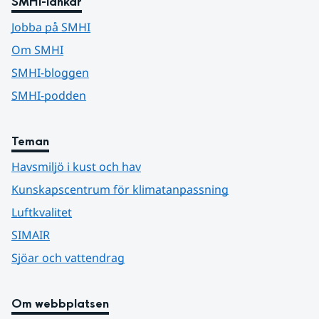
SMHI-länkar
Jobba på SMHI
Om SMHI
SMHI-bloggen
SMHI-podden
Teman
Havsmiljö i kust och hav
Kunskapscentrum för klimatanpassning
Luftkvalitet
SIMAIR
Sjöar och vattendrag
Om webbplatsen