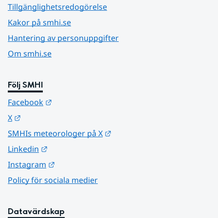
Tillgänglighetsredogörelse
Kakor på smhi.se
Hantering av personuppgifter
Om smhi.se
Följ SMHI
Länk till annan webbplats.
Facebook
Länk till annan webbplats.
X
Länk till annan webbplats.
SMHIs meteorologer på X
Länk till annan webbplats.
Linkedin
Länk till annan webbplats.
Instagram
Policy för sociala medier
Datavärdskap