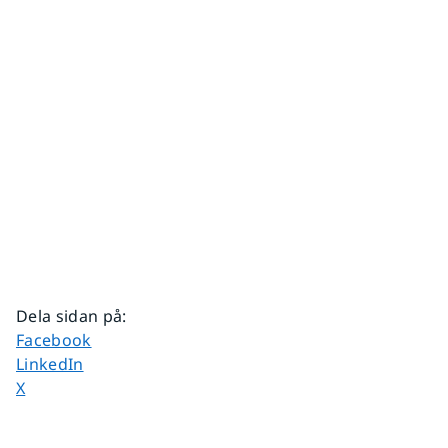
Dela sidan på
:
Dela sidan på
Facebook
Dela sidan på
LinkedIn
Dela sidan på
X