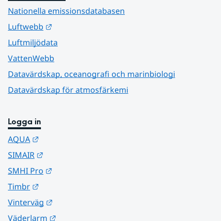
Nationella emissionsdatabasen
Länk till annan webbplats.
Luftwebb
Luftmiljödata
VattenWebb
Datavärdskap, oceanografi och marinbiologi
Datavärdskap för atmosfärkemi
Logga in
Länk till annan webbplats.
AQUA
Länk till annan webbplats.
SIMAIR
Länk till annan webbplats.
SMHI Pro
Länk till annan webbplats.
Timbr
Länk till annan webbplats.
Vinterväg
Länk till annan webbplats.
Väderlarm