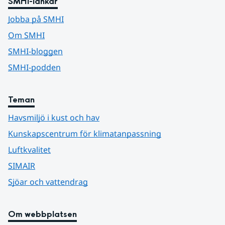
SMHI-länkar
Jobba på SMHI
Om SMHI
SMHI-bloggen
SMHI-podden
Teman
Havsmiljö i kust och hav
Kunskapscentrum för klimatanpassning
Luftkvalitet
SIMAIR
Sjöar och vattendrag
Om webbplatsen