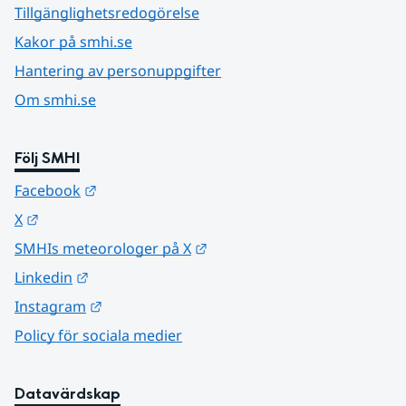
Tillgänglighetsredogörelse
Kakor på smhi.se
Hantering av personuppgifter
Om smhi.se
Följ SMHI
Länk till annan webbplats.
Facebook
Länk till annan webbplats.
X
Länk till annan webbplats.
SMHIs meteorologer på X
Länk till annan webbplats.
Linkedin
Länk till annan webbplats.
Instagram
Policy för sociala medier
Datavärdskap