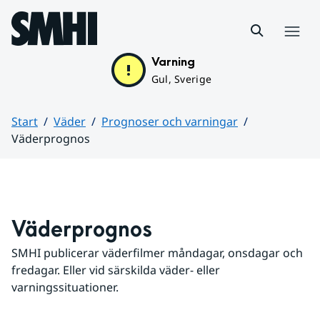
Hoppa till sidans innehåll
Meny
Varning
Gul, Sverige
Start
Väder
Prognoser och varningar
Väderprognos
Huvudinnehåll
Väderprognos
SMHI publicerar väderfilmer måndagar, onsdagar och 
fredagar. Eller vid särskilda väder- eller 
varningssituationer.