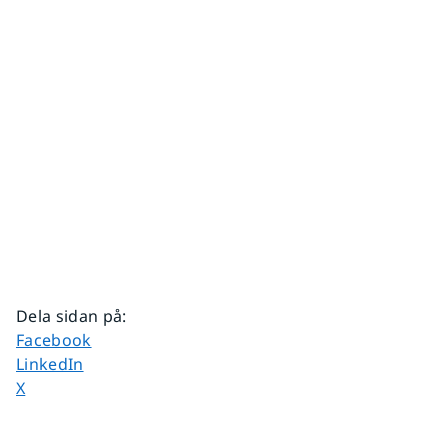
Dela sidan på
:
Dela sidan på
Facebook
Dela sidan på
LinkedIn
Dela sidan på
X