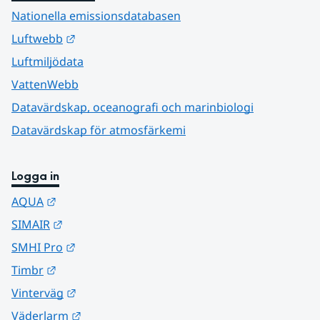
Nationella emissionsdatabasen
Länk till annan webbplats.
Luftwebb
Luftmiljödata
VattenWebb
Datavärdskap, oceanografi och marinbiologi
Datavärdskap för atmosfärkemi
Logga in
Länk till annan webbplats.
AQUA
Länk till annan webbplats.
SIMAIR
Länk till annan webbplats.
SMHI Pro
Länk till annan webbplats.
Timbr
Länk till annan webbplats.
Vinterväg
Länk till annan webbplats.
Väderlarm