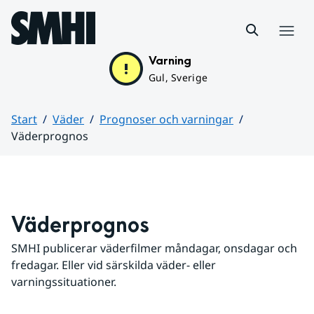
Hoppa till sidans innehåll
Meny
Varning
Gul, Sverige
Start
Väder
Prognoser och varningar
Väderprognos
Huvudinnehåll
Väderprognos
SMHI publicerar väderfilmer måndagar, onsdagar och 
fredagar. Eller vid särskilda väder- eller 
varningssituationer.