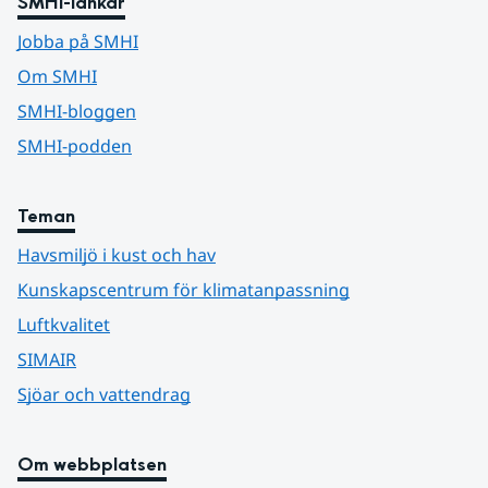
SMHI-länkar
Jobba på SMHI
Om SMHI
SMHI-bloggen
SMHI-podden
Teman
Havsmiljö i kust och hav
Kunskapscentrum för klimatanpassning
Luftkvalitet
SIMAIR
Sjöar och vattendrag
Om webbplatsen