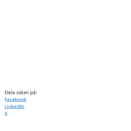
Dela sidan på
:
Dela sidan på
Facebook
Dela sidan på
LinkedIn
Dela sidan på
X