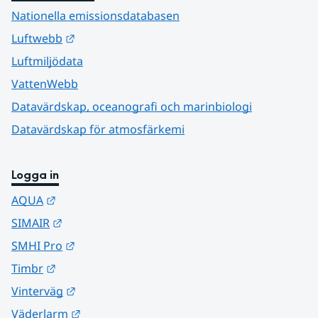
Nationella emissionsdatabasen
Länk till annan webbplats.
Luftwebb
Luftmiljödata
VattenWebb
Datavärdskap, oceanografi och marinbiologi
Datavärdskap för atmosfärkemi
Logga in
Länk till annan webbplats.
AQUA
Länk till annan webbplats.
SIMAIR
Länk till annan webbplats.
SMHI Pro
Länk till annan webbplats.
Timbr
Länk till annan webbplats.
Vinterväg
Länk till annan webbplats.
Väderlarm