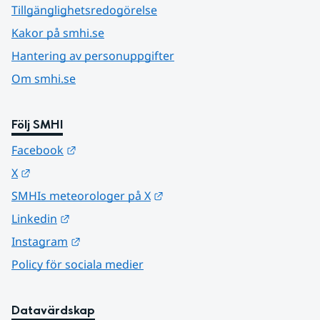
Tillgänglighetsredogörelse
Kakor på smhi.se
Hantering av personuppgifter
Om smhi.se
Följ SMHI
Länk till annan webbplats.
Facebook
Länk till annan webbplats.
X
Länk till annan webbplats.
SMHIs meteorologer på X
Länk till annan webbplats.
Linkedin
Länk till annan webbplats.
Instagram
Policy för sociala medier
Datavärdskap