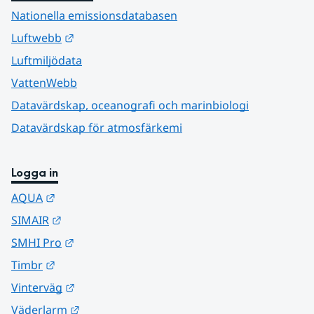
Nationella emissionsdatabasen
Länk till annan webbplats.
Luftwebb
Luftmiljödata
VattenWebb
Datavärdskap, oceanografi och marinbiologi
Datavärdskap för atmosfärkemi
Logga in
Länk till annan webbplats.
AQUA
Länk till annan webbplats.
SIMAIR
Länk till annan webbplats.
SMHI Pro
Länk till annan webbplats.
Timbr
Länk till annan webbplats.
Vinterväg
Länk till annan webbplats.
Väderlarm