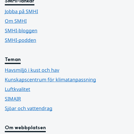
SMHI-länkar
Jobba på SMHI
Om SMHI
SMHI-bloggen
SMHI-podden
Teman
Havsmiljö i kust och hav
Kunskapscentrum för klimatanpassning
Luftkvalitet
SIMAIR
Sjöar och vattendrag
Om webbplatsen