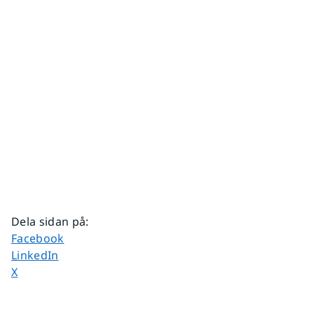
Dela sidan på
:
Dela sidan på
Facebook
Dela sidan på
LinkedIn
Dela sidan på
X