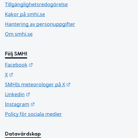
Tillgänglighetsredogörelse
Kakor på smhi.se
Hantering av personuppgifter
Om smhi.se
Följ SMHI
Länk till annan webbplats.
Facebook
Länk till annan webbplats.
X
Länk till annan webbplats.
SMHIs meteorologer på X
Länk till annan webbplats.
Linkedin
Länk till annan webbplats.
Instagram
Policy för sociala medier
Datavärdskap