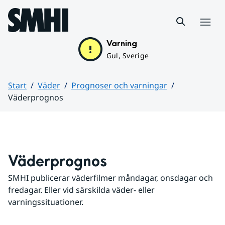
Hoppa till sidans innehåll
Meny
Varning
Gul, Sverige
Start
Väder
Prognoser och varningar
Väderprognos
Huvudinnehåll
Väderprognos
SMHI publicerar väderfilmer måndagar, onsdagar och 
fredagar. Eller vid särskilda väder- eller 
varningssituationer.