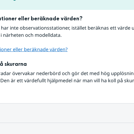
tioner eller beräknade värden?
r har inte observationsstationer, istället beräknas ett värde u
 i närheten och modelldata.
ioner eller beräknade värden?
på skurarna
radar övervakar nederbörd och gör det med hög upplösning 
Den är ett värdefullt hjälpmedel när man vill ha koll på sku