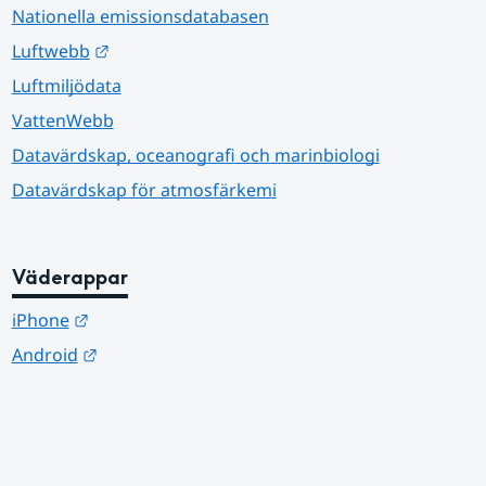
Nationella emissionsdatabasen
Länk till annan webbplats.
Luftwebb
Luftmiljödata
VattenWebb
Datavärdskap, oceanografi och marinbiologi
Datavärdskap för atmosfärkemi
Väderappar
Länk till annan webbplats.
iPhone
Länk till annan webbplats.
Android