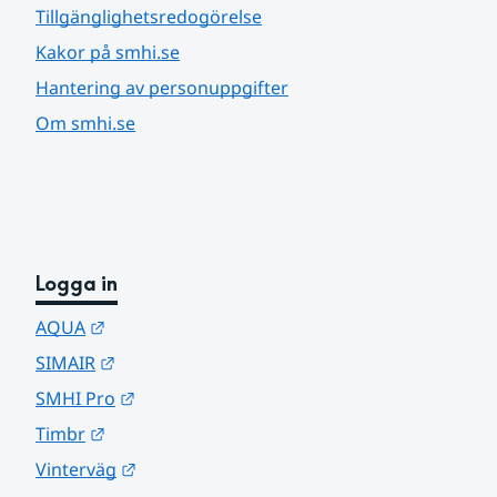
Tillgänglighetsredogörelse
Kakor på smhi.se
Hantering av personuppgifter
Om smhi.se
Logga in
Länk till annan webbplats.
AQUA
Länk till annan webbplats.
SIMAIR
Länk till annan webbplats.
SMHI Pro
Länk till annan webbplats.
Timbr
Länk till annan webbplats.
Vinterväg