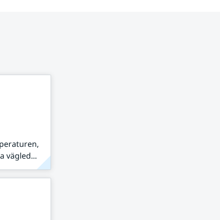
peraturen,
 vägled...