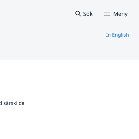
Sök
Meny
In English
 särskilda 