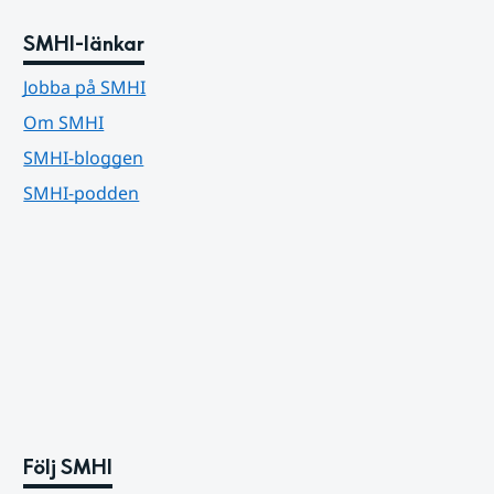
SMHI-länkar
Jobba på SMHI
Om SMHI
SMHI-bloggen
SMHI-podden
Följ SMHI