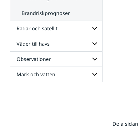
Brandriskprognoser
Radar och satellit
Väder till havs
Undersidor
för
Radar
Observationer
Undersidor
och
för
satellit
Väder
Mark och vatten
Undersidor
till
för
havs
Observationer
Undersidor
för
Mark
och
vatten
Dela sidan