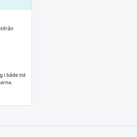
tifrån 
i både tid 
rarna.