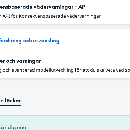
ensbaserade vädervarningar - API
r API för Konsekvensbaserade vädervarningar
Forskning och utveckling
er och varningar
 och avancerad modellutveckling för att du ska veta vad s
e länkar
Lär dig mer