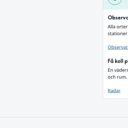
Observa
Alla orte
stationer
Observat
Få koll 
En väder
och rum. 
Radar