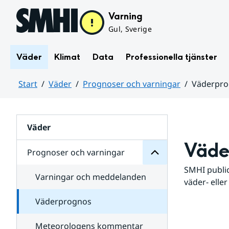
Hoppa till sidans innehåll
Varning
Gul, Sverige
Väder
Klimat
Data
Professionella tjänster
Start
Väder
Prognoser och varningar
Väderpr
varningar
och
Huvudinnehåll
Prognoser
för
Undersidor
Väder
Väde
Prognoser och varningar
SMHI public
Varningar och meddelanden
väder- eller
Väderprognos
Meteorologens kommentar