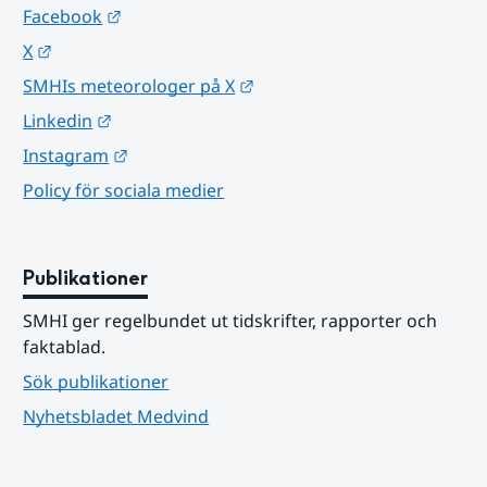
Länk till annan webbplats.
Facebook
Länk till annan webbplats.
X
Länk till annan webbplats.
SMHIs meteorologer på X
Länk till annan webbplats.
Linkedin
Länk till annan webbplats.
Instagram
Policy för sociala medier
Publikationer
SMHI ger regelbundet ut tidskrifter, rapporter och 
faktablad.
Sök publikationer
Nyhetsbladet Medvind