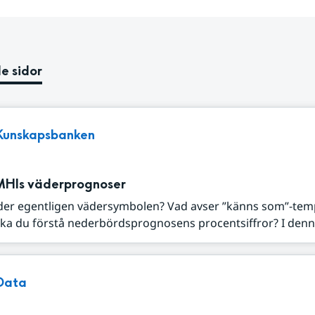
e sidor
Kunskapsbanken
MHIs väderprognoser
der egentligen vädersymbolen? Vad avser ”känns som”-tem
ka du förstå nederbördsprognosens procentsiffror? I denna
Data