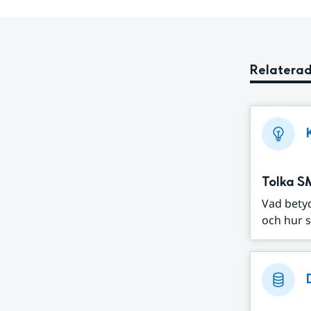
Relaterad
Tolka S
Vad bety
och hur s