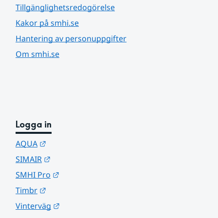
Tillgänglighetsredogörelse
Kakor på smhi.se
Hantering av personuppgifter
Om smhi.se
Logga in
Länk till annan webbplats.
AQUA
Länk till annan webbplats.
SIMAIR
Länk till annan webbplats.
SMHI Pro
Länk till annan webbplats.
Timbr
Länk till annan webbplats.
Vinterväg