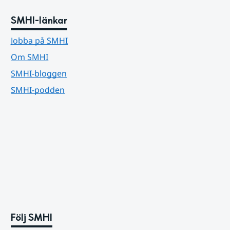
SMHI-länkar
Jobba på SMHI
Om SMHI
SMHI-bloggen
SMHI-podden
Följ SMHI