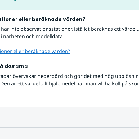
tioner eller beräknade värden?
r har inte observationsstationer, istället beräknas ett värde u
 i närheten och modelldata.
ioner eller beräknade värden?
på skurarna
radar övervakar nederbörd och gör det med hög upplösning 
Den är ett värdefullt hjälpmedel när man vill ha koll på sku