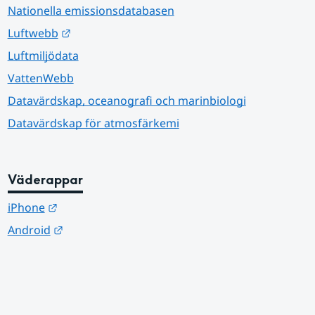
Nationella emissionsdatabasen
Länk till annan webbplats.
Luftwebb
Luftmiljödata
VattenWebb
Datavärdskap, oceanografi och marinbiologi
Datavärdskap för atmosfärkemi
Väderappar
Länk till annan webbplats.
iPhone
Länk till annan webbplats.
Android