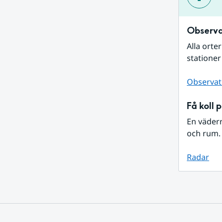
Observa
Alla orte
stationer
Observat
Få koll 
En väder
och rum. 
Radar