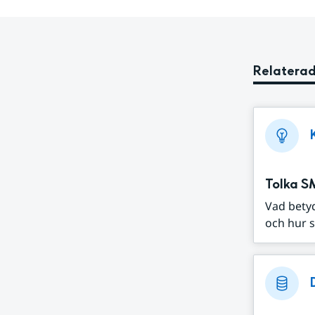
Relaterad
Tolka S
Vad bety
och hur s