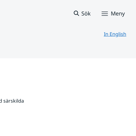
Sök
Meny
In English
 särskilda 