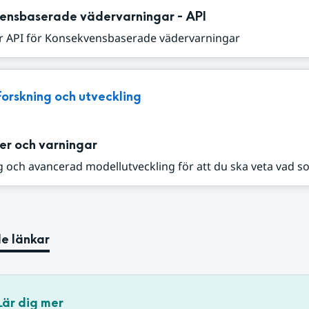
ensbaserade vädervarningar - API
r API för Konsekvensbaserade vädervarningar
Forskning och utveckling
er och varningar
 och avancerad modellutveckling för att du ska veta vad s
e länkar
Lär dig mer