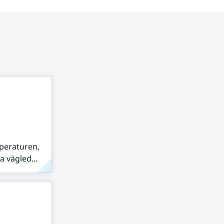
peraturen,
 vägled...