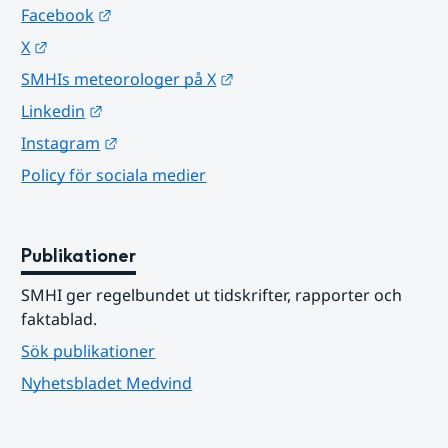
Länk till annan webbplats.
Facebook
Länk till annan webbplats.
X
Länk till annan webbplats.
SMHIs meteorologer på X
Länk till annan webbplats.
Linkedin
Länk till annan webbplats.
Instagram
Policy för sociala medier
Publikationer
SMHI ger regelbundet ut tidskrifter, rapporter och 
faktablad.
Sök publikationer
Nyhetsbladet Medvind