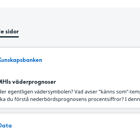
e sidor
Kunskapsbanken
MHIs väderprognoser
der egentligen vädersymbolen? Vad avser ”känns som”-tem
ka du förstå nederbördsprognosens procentsiffror? I denna
Data