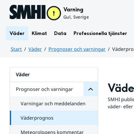
Hoppa till sidans innehåll
Varning
Gul, Sverige
Väder
Klimat
Data
Professionella tjänster
Start
Väder
Prognoser och varningar
Väderpr
varningar
och
Huvudinnehåll
Prognoser
för
Undersidor
Väder
Väde
Prognoser och varningar
SMHI public
Varningar och meddelanden
väder- eller
Väderprognos
Meteorologens kommentar