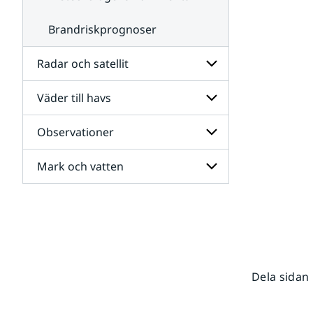
Brandriskprognoser
Radar och satellit
Väder till havs
Undersidor
för
Radar
Observationer
Undersidor
och
för
satellit
Väder
Mark och vatten
Undersidor
till
för
havs
Observationer
Undersidor
för
Mark
och
vatten
Dela sidan