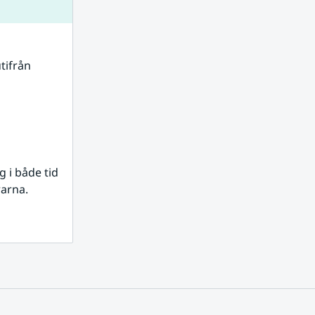
tifrån 
i både tid 
rarna.