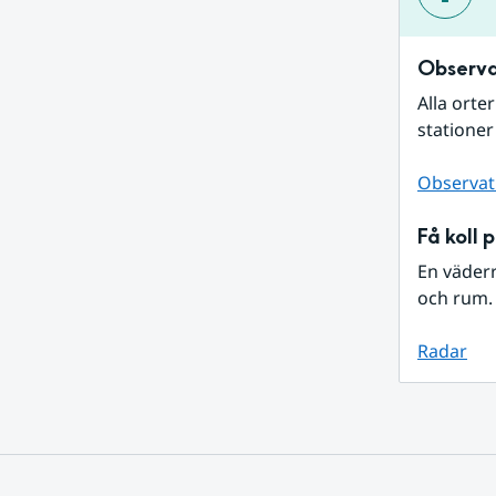
Observa
Alla orte
stationer
Observat
Få koll 
En väder
och rum. 
Radar