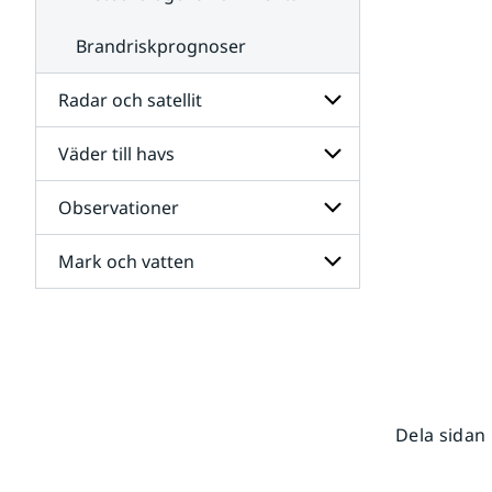
Brandriskprognoser
Radar och satellit
Väder till havs
Undersidor
för
Radar
Observationer
Undersidor
och
för
satellit
Väder
Mark och vatten
Undersidor
till
för
havs
Observationer
Undersidor
för
Mark
och
vatten
Dela sidan