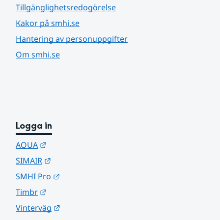
Tillgänglighetsredogörelse
Kakor på smhi.se
Hantering av personuppgifter
Om smhi.se
Logga in
Länk till annan webbplats.
AQUA
Länk till annan webbplats.
SIMAIR
Länk till annan webbplats.
SMHI Pro
Länk till annan webbplats.
Timbr
Länk till annan webbplats.
Vinterväg