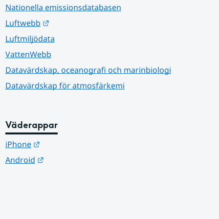
Nationella emissionsdatabasen
Länk till annan webbplats.
Luftwebb
Luftmiljödata
VattenWebb
Datavärdskap, oceanografi och marinbiologi
Datavärdskap för atmosfärkemi
Väderappar
Länk till annan webbplats.
iPhone
Länk till annan webbplats.
Android