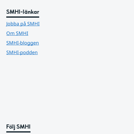
SMHI-länkar
Jobba på SMHI
Om SMHI
SMHI-bloggen
SMHI-podden
Följ SMHI