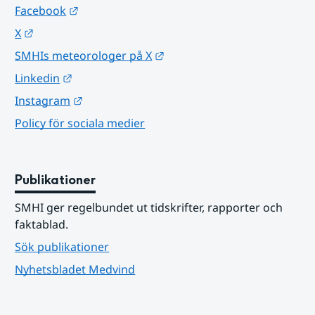
Länk till annan webbplats.
Facebook
Länk till annan webbplats.
X
Länk till annan webbplats.
SMHIs meteorologer på X
Länk till annan webbplats.
Linkedin
Länk till annan webbplats.
Instagram
Policy för sociala medier
Publikationer
SMHI ger regelbundet ut tidskrifter, rapporter och 
faktablad.
Sök publikationer
Nyhetsbladet Medvind