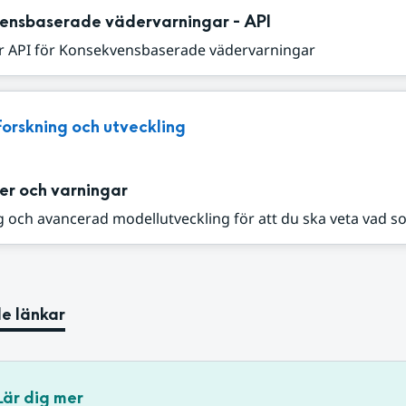
ensbaserade vädervarningar - API
r API för Konsekvensbaserade vädervarningar
Forskning och utveckling
er och varningar
 och avancerad modellutveckling för att du ska veta vad s
e länkar
Lär dig mer