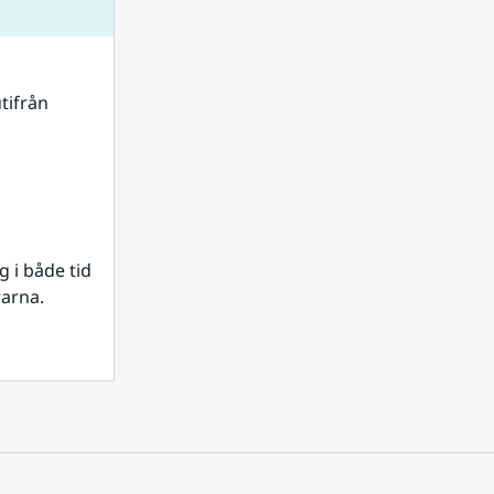
tifrån 
i både tid 
rarna.