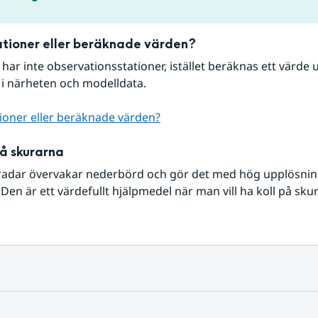
tioner eller beräknade värden?
r har inte observationsstationer, istället beräknas ett värde u
 i närheten och modelldata.
ioner eller beräknade värden?
på skurarna
radar övervakar nederbörd och gör det med hög upplösning 
Den är ett värdefullt hjälpmedel när man vill ha koll på sku