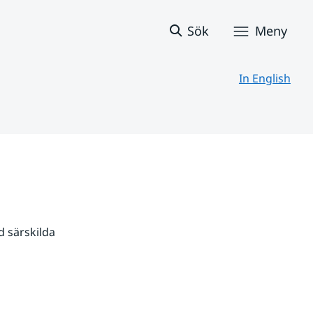
Sök
Meny
In English
 särskilda 