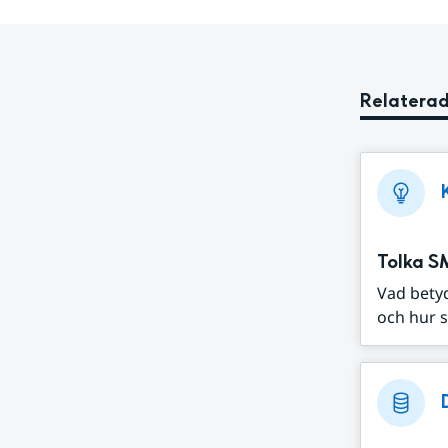
Relaterad
Tolka S
Vad bety
och hur s