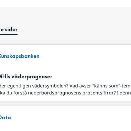
e sidor
Kunskapsbanken
MHIs väderprognoser
der egentligen vädersymbolen? Vad avser ”känns som”-tem
ka du förstå nederbördsprognosens procentsiffror? I denna
Data