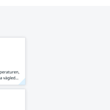
peraturen,
 vägled...