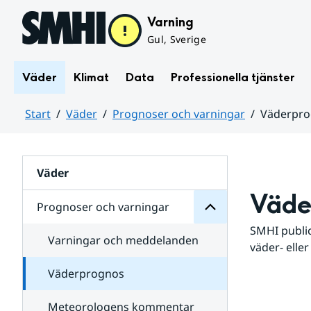
Hoppa till sidans innehåll
Varning
Gul, Sverige
Väder
Klimat
Data
Professionella tjänster
Start
Väder
Prognoser och varningar
Väderpr
varningar
och
Huvudinnehåll
Prognoser
för
Undersidor
Väder
Väde
Prognoser och varningar
SMHI public
Varningar och meddelanden
väder- eller
Väderprognos
Meteorologens kommentar