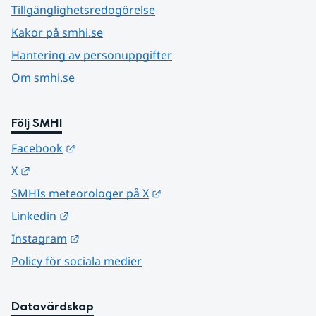
Tillgänglighetsredogörelse
Kakor på smhi.se
Hantering av personuppgifter
Om smhi.se
Följ SMHI
Länk till annan webbplats.
Facebook
Länk till annan webbplats.
X
Länk till annan webbplats.
SMHIs meteorologer på X
Länk till annan webbplats.
Linkedin
Länk till annan webbplats.
Instagram
Policy för sociala medier
Datavärdskap