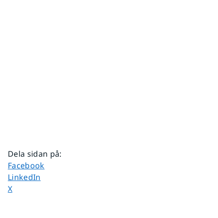
Dela sidan på
:
Dela sidan på
Facebook
Dela sidan på
LinkedIn
Dela sidan på
X