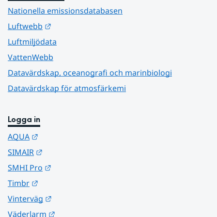
Nationella emissionsdatabasen
Länk till annan webbplats.
Luftwebb
Luftmiljödata
VattenWebb
Datavärdskap, oceanografi och marinbiologi
Datavärdskap för atmosfärkemi
Logga in
Länk till annan webbplats.
AQUA
Länk till annan webbplats.
SIMAIR
Länk till annan webbplats.
SMHI Pro
Länk till annan webbplats.
Timbr
Länk till annan webbplats.
Vinterväg
Länk till annan webbplats.
Väderlarm