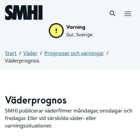
Hoppa till sidans innehåll
Meny
Varning
Gul, Sverige
Start
Väder
Prognoser och varningar
Väderprognos
Huvudinnehåll
Väderprognos
SMHI publicerar väderfilmer måndagar, onsdagar och 
fredagar. Eller vid särskilda väder- eller 
varningssituationer.