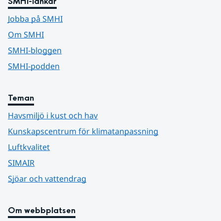
SMHI-länkar
Jobba på SMHI
Om SMHI
SMHI-bloggen
SMHI-podden
Teman
Havsmiljö i kust och hav
Kunskapscentrum för klimatanpassning
Luftkvalitet
SIMAIR
Sjöar och vattendrag
Om webbplatsen