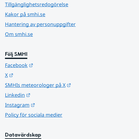
Tillgänglighetsredogörelse
Kakor på smhi.se
Hantering av personuppgifter
Om smhi.se
Följ SMHI
Länk till annan webbplats.
Facebook
Länk till annan webbplats.
X
Länk till annan webbplats.
SMHIs meteorologer på X
Länk till annan webbplats.
Linkedin
Länk till annan webbplats.
Instagram
Policy för sociala medier
Datavärdskap