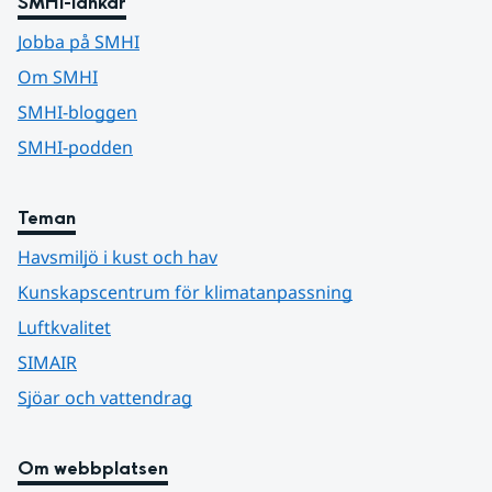
SMHI-länkar
Jobba på SMHI
Om SMHI
SMHI-bloggen
SMHI-podden
Teman
Havsmiljö i kust och hav
Kunskapscentrum för klimatanpassning
Luftkvalitet
SIMAIR
Sjöar och vattendrag
Om webbplatsen