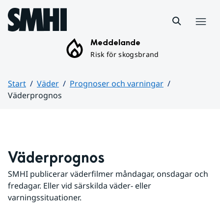
Hoppa till sidans innehåll
Meny
Meddelande
Risk för skogsbrand
Start
Väder
Prognoser och varningar
Väderprognos
Huvudinnehåll
Väderprognos
SMHI publicerar väderfilmer måndagar, onsdagar och 
fredagar. Eller vid särskilda väder- eller 
varningssituationer.