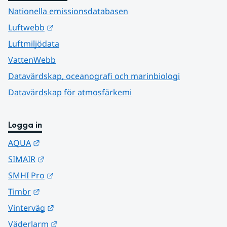
Nationella emissionsdatabasen
Länk till annan webbplats.
Luftwebb
Luftmiljödata
VattenWebb
Datavärdskap, oceanografi och marinbiologi
Datavärdskap för atmosfärkemi
Logga in
Länk till annan webbplats.
AQUA
Länk till annan webbplats.
SIMAIR
Länk till annan webbplats.
SMHI Pro
Länk till annan webbplats.
Timbr
Länk till annan webbplats.
Vinterväg
Länk till annan webbplats.
Väderlarm