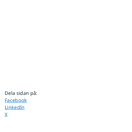
Dela sidan på
:
Dela sidan på
Facebook
Dela sidan på
LinkedIn
Dela sidan på
X