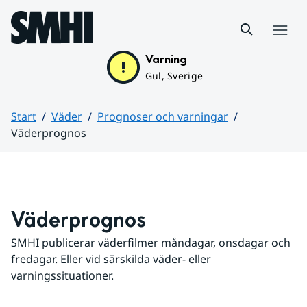
Hoppa till sidans innehåll
Meny
Varning
Gul, Sverige
Start
Väder
Prognoser och varningar
Väderprognos
Huvudinnehåll
Väderprognos
SMHI publicerar väderfilmer måndagar, onsdagar och 
fredagar. Eller vid särskilda väder- eller 
varningssituationer.