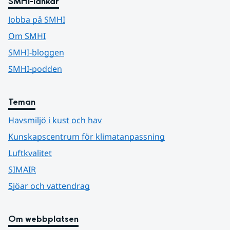
SMHI-länkar
Jobba på SMHI
Om SMHI
SMHI-bloggen
SMHI-podden
Teman
Havsmiljö i kust och hav
Kunskapscentrum för klimatanpassning
Luftkvalitet
SIMAIR
Sjöar och vattendrag
Om webbplatsen