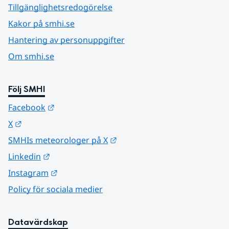
Tillgänglighetsredogörelse
Kakor på smhi.se
Hantering av personuppgifter
Om smhi.se
Följ SMHI
Länk till annan webbplats.
Facebook
Länk till annan webbplats.
X
Länk till annan webbplats.
SMHIs meteorologer på X
Länk till annan webbplats.
Linkedin
Länk till annan webbplats.
Instagram
Policy för sociala medier
Datavärdskap