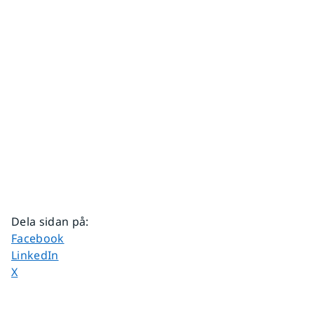
Dela sidan på
:
Dela sidan på
Facebook
Dela sidan på
LinkedIn
Dela sidan på
X