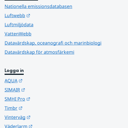
Nationella emissionsdatabasen
Länk till annan webbplats.
Luftwebb
Luftmiljödata
VattenWebb
Datavärdskap, oceanografi och marinbiologi
Datavärdskap för atmosfärkemi
Logga in
Länk till annan webbplats.
AQUA
Länk till annan webbplats.
SIMAIR
Länk till annan webbplats.
SMHI Pro
Länk till annan webbplats.
Timbr
Länk till annan webbplats.
Vinterväg
Länk till annan webbplats.
Väderlarm