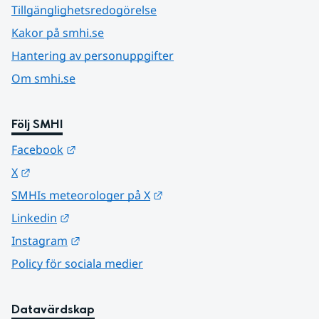
Tillgänglighetsredogörelse
Kakor på smhi.se
Hantering av personuppgifter
Om smhi.se
Följ SMHI
Länk till annan webbplats.
Facebook
Länk till annan webbplats.
X
Länk till annan webbplats.
SMHIs meteorologer på X
Länk till annan webbplats.
Linkedin
Länk till annan webbplats.
Instagram
Policy för sociala medier
Datavärdskap