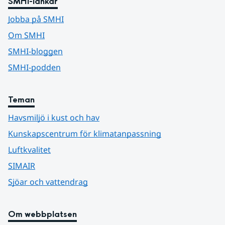
SMHI-länkar
Jobba på SMHI
Om SMHI
SMHI-bloggen
SMHI-podden
Teman
Havsmiljö i kust och hav
Kunskapscentrum för klimatanpassning
Luftkvalitet
SIMAIR
Sjöar och vattendrag
Om webbplatsen