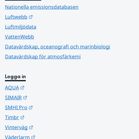
Nationella emissionsdatabasen
Länk till annan webbplats.
Luftwebb
Luftmiljödata
VattenWebb
Datavärdskap, oceanografi och marinbiologi
Datavärdskap för atmosfärkemi
Logga in
Länk till annan webbplats.
AQUA
Länk till annan webbplats.
SIMAIR
Länk till annan webbplats.
SMHI Pro
Länk till annan webbplats.
Timbr
Länk till annan webbplats.
Vinterväg
Länk till annan webbplats.
Väderlarm