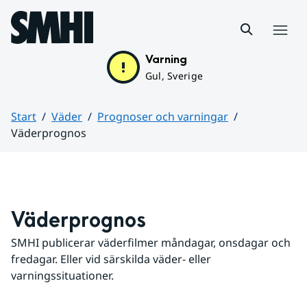
Hoppa till sidans innehåll
Meny
Varning
Gul, Sverige
Start
Väder
Prognoser och varningar
Väderprognos
Huvudinnehåll
Väderprognos
SMHI publicerar väderfilmer måndagar, onsdagar och 
fredagar. Eller vid särskilda väder- eller 
varningssituationer.