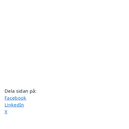
Dela sidan på
:
Dela sidan på
Facebook
Dela sidan på
LinkedIn
Dela sidan på
X