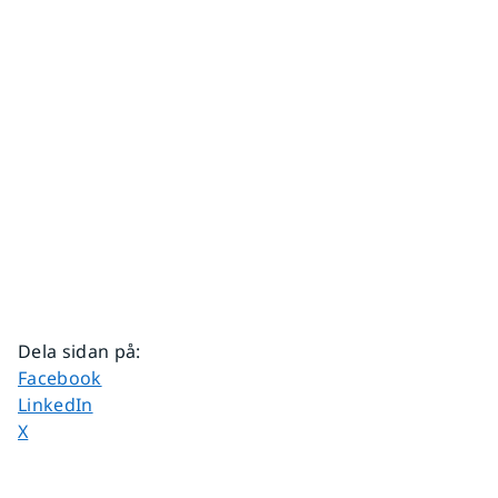
Dela sidan på
:
Dela sidan på
Facebook
Dela sidan på
LinkedIn
Dela sidan på
X