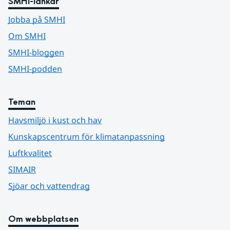
SMHI-länkar
Jobba på SMHI
Om SMHI
SMHI-bloggen
SMHI-podden
Teman
Havsmiljö i kust och hav
Kunskapscentrum för klimatanpassning
Luftkvalitet
SIMAIR
Sjöar och vattendrag
Om webbplatsen