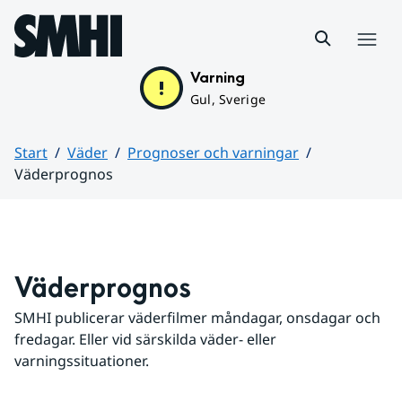
Hoppa till sidans innehåll
Meny
Varning
Gul, Sverige
Start
Väder
Prognoser och varningar
Väderprognos
Huvudinnehåll
Väderprognos
SMHI publicerar väderfilmer måndagar, onsdagar och 
fredagar. Eller vid särskilda väder- eller 
varningssituationer.