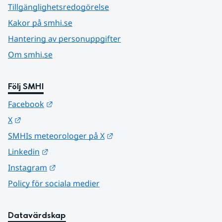
Tillgänglighetsredogörelse
Kakor på smhi.se
Hantering av personuppgifter
Om smhi.se
Följ SMHI
Länk till annan webbplats.
Facebook
Länk till annan webbplats.
X
Länk till annan webbplats.
SMHIs meteorologer på X
Länk till annan webbplats.
Linkedin
Länk till annan webbplats.
Instagram
Policy för sociala medier
Datavärdskap