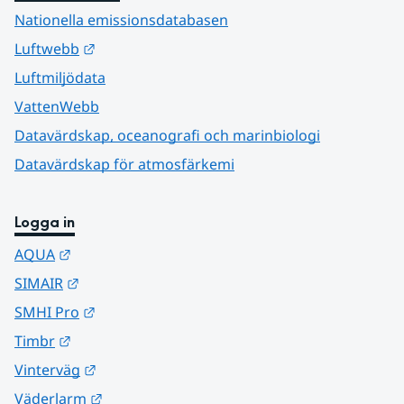
Nationella emissionsdatabasen
Länk till annan webbplats.
Luftwebb
Luftmiljödata
VattenWebb
Datavärdskap, oceanografi och marinbiologi
Datavärdskap för atmosfärkemi
Logga in
Länk till annan webbplats.
AQUA
Länk till annan webbplats.
SIMAIR
Länk till annan webbplats.
SMHI Pro
Länk till annan webbplats.
Timbr
Länk till annan webbplats.
Vinterväg
Länk till annan webbplats.
Väderlarm