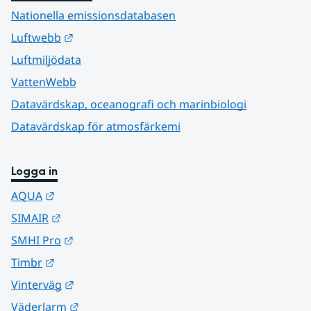
Nationella emissionsdatabasen
Länk till annan webbplats.
Luftwebb
Luftmiljödata
VattenWebb
Datavärdskap, oceanografi och marinbiologi
Datavärdskap för atmosfärkemi
Logga in
Länk till annan webbplats.
AQUA
Länk till annan webbplats.
SIMAIR
Länk till annan webbplats.
SMHI Pro
Länk till annan webbplats.
Timbr
Länk till annan webbplats.
Vinterväg
Länk till annan webbplats.
Väderlarm