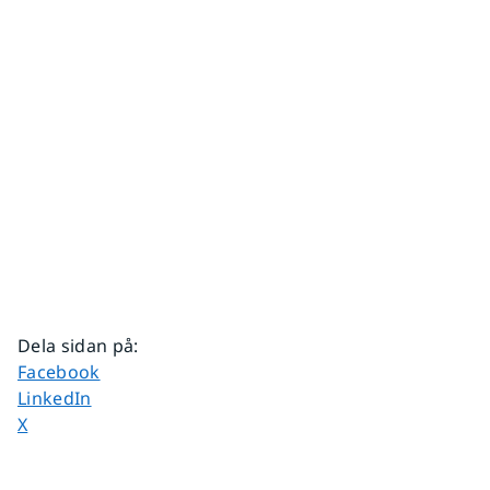
Dela sidan på
:
Dela sidan på
Facebook
Dela sidan på
LinkedIn
Dela sidan på
X