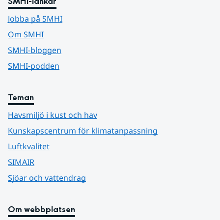
SMHI-länkar
Jobba på SMHI
Om SMHI
SMHI-bloggen
SMHI-podden
Teman
Havsmiljö i kust och hav
Kunskapscentrum för klimatanpassning
Luftkvalitet
SIMAIR
Sjöar och vattendrag
Om webbplatsen