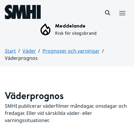
Hoppa till sidans innehåll
Meny
Meddelande
Risk för skogsbrand
Start
Väder
Prognoser och varningar
Väderprognos
Huvudinnehåll
Väderprognos
SMHI publicerar väderfilmer måndagar, onsdagar och 
fredagar. Eller vid särskilda väder- eller 
varningssituationer.