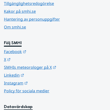
Tillgänglighetsredogörelse
Kakor på smhi.se
Hantering av personuppgifter
Om smhi.se
Följ SMHI
Länk till annan webbplats.
Facebook
Länk till annan webbplats.
X
Länk till annan webbplats.
SMHIs meteorologer på X
Länk till annan webbplats.
Linkedin
Länk till annan webbplats.
Instagram
Policy för sociala medier
Datavärdskap