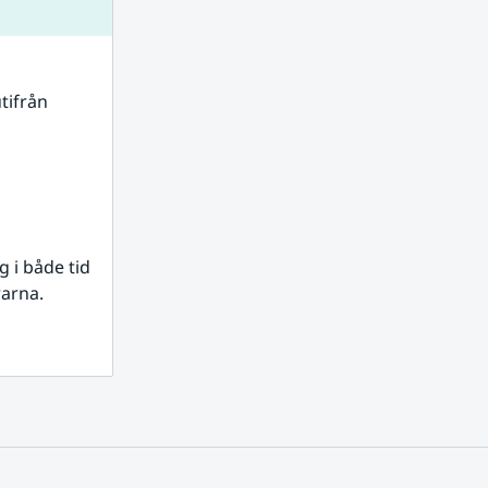
tifrån 
i både tid 
rarna.