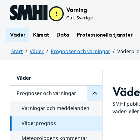
Hoppa till sidans innehåll
Varning
Gul, Sverige
Väder
Klimat
Data
Professionella tjänster
Start
Väder
Prognoser och varningar
Väderpr
varningar
och
Huvudinnehåll
Prognoser
för
Undersidor
Väder
Väde
Prognoser och varningar
SMHI public
Varningar och meddelanden
väder- eller
Väderprognos
Meteorologens kommentar