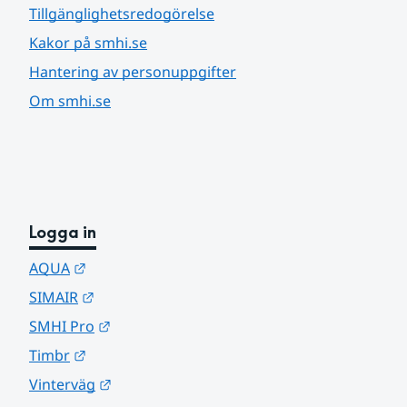
Tillgänglighetsredogörelse
Kakor på smhi.se
Hantering av personuppgifter
Om smhi.se
Logga in
Länk till annan webbplats.
AQUA
Länk till annan webbplats.
SIMAIR
Länk till annan webbplats.
SMHI Pro
Länk till annan webbplats.
Timbr
Länk till annan webbplats.
Vinterväg