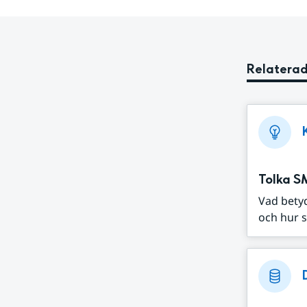
Relaterad
Tolka S
Vad bety
och hur s