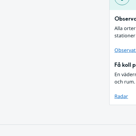
Observa
Alla orte
stationer
Observat
Få koll 
En väder
och rum. 
Radar