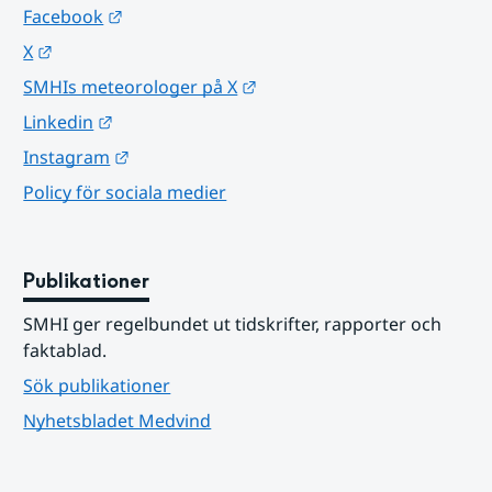
Länk till annan webbplats.
Facebook
Länk till annan webbplats.
X
Länk till annan webbplats.
SMHIs meteorologer på X
Länk till annan webbplats.
Linkedin
Länk till annan webbplats.
Instagram
Policy för sociala medier
Publikationer
SMHI ger regelbundet ut tidskrifter, rapporter och 
faktablad.
Sök publikationer
Nyhetsbladet Medvind