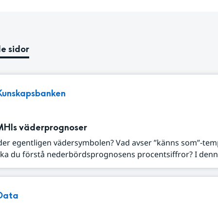
e sidor
Kunskapsbanken
MHIs väderprognoser
der egentligen vädersymbolen? Vad avser ”känns som”-tem
ka du förstå nederbördsprognosens procentsiffror? I denna
Data