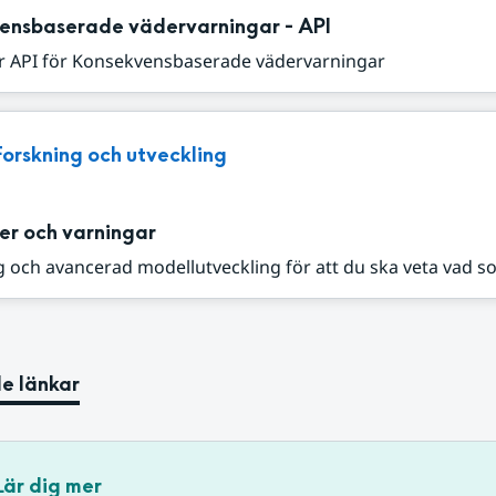
ensbaserade vädervarningar - API
r API för Konsekvensbaserade vädervarningar
Forskning och utveckling
er och varningar
 och avancerad modellutveckling för att du ska veta vad s
e länkar
Lär dig mer