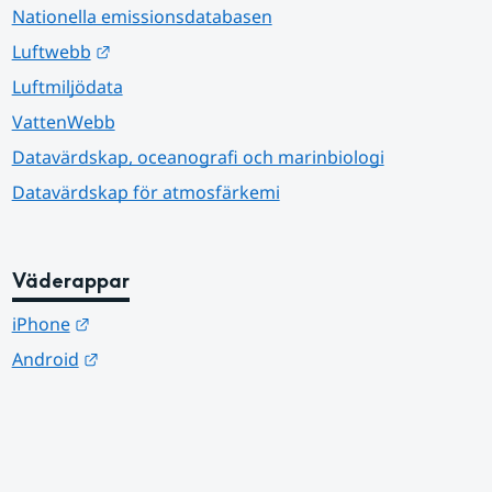
Nationella emissionsdatabasen
Länk till annan webbplats.
Luftwebb
Luftmiljödata
VattenWebb
Datavärdskap, oceanografi och marinbiologi
Datavärdskap för atmosfärkemi
Väderappar
Länk till annan webbplats.
iPhone
Länk till annan webbplats.
Android