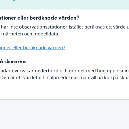
tioner eller beräknade värden?
r har inte observationsstationer, istället beräknas ett värde u
 i närheten och modelldata.
ioner eller beräknade värden?
på skurarna
radar övervakar nederbörd och gör det med hög upplösning 
Den är ett värdefullt hjälpmedel när man vill ha koll på sku