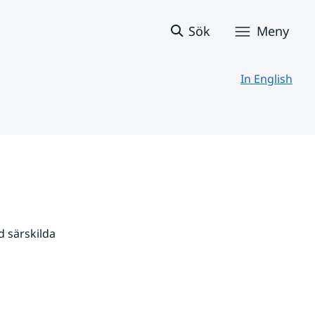
Sök
Meny
In English
 särskilda 