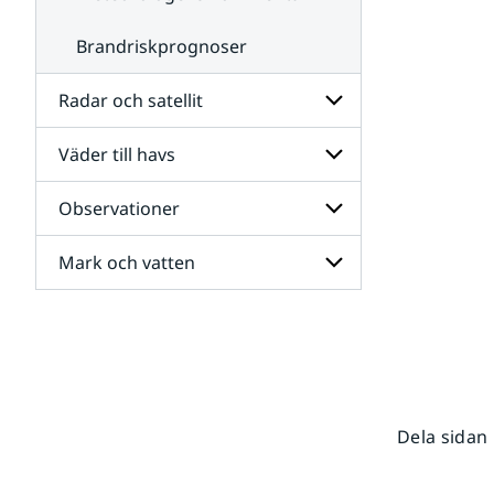
Brandriskprognoser
Radar och satellit
Väder till havs
Undersidor
för
Radar
Observationer
Undersidor
och
för
satellit
Väder
Mark och vatten
Undersidor
till
för
havs
Observationer
Undersidor
för
Mark
och
vatten
Dela sidan