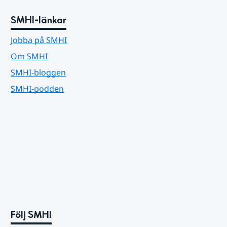
SMHI-länkar
Jobba på SMHI
Om SMHI
SMHI-bloggen
SMHI-podden
Följ SMHI