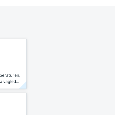
peraturen,
 vägled...