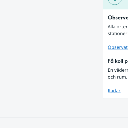
Observa
Alla orte
stationer
Observat
Få koll 
En väder
och rum. 
Radar