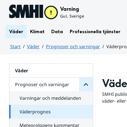
Hoppa till sidans innehåll
Varning
Gul, Sverige
Väder
Klimat
Data
Professionella tjänster
Start
Väder
Prognoser och varningar
Väderpr
varningar
och
Huvudinnehåll
Prognoser
för
Undersidor
Väder
Väde
Prognoser och varningar
SMHI public
Varningar och meddelanden
väder- eller
Väderprognos
Meteorologens kommentar