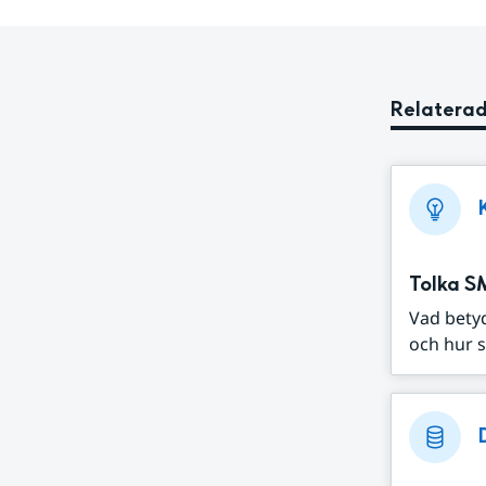
Relaterad
Tolka S
Vad bety
och hur s