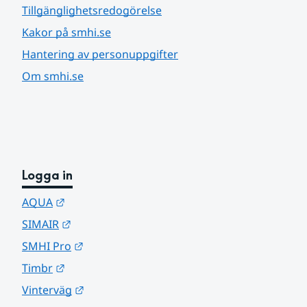
Tillgänglighetsredogörelse
Kakor på smhi.se
Hantering av personuppgifter
Om smhi.se
Logga in
Länk till annan webbplats.
AQUA
Länk till annan webbplats.
SIMAIR
Länk till annan webbplats.
SMHI Pro
Länk till annan webbplats.
Timbr
Länk till annan webbplats.
Vinterväg