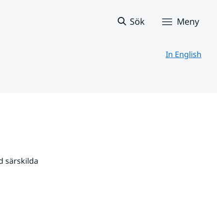
Sök
Meny
In English
 särskilda 