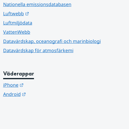
Nationella emissionsdatabasen
Länk till annan webbplats.
Luftwebb
Luftmiljödata
VattenWebb
Datavärdskap, oceanografi och marinbiologi
Datavärdskap för atmosfärkemi
Väderappar
Länk till annan webbplats.
iPhone
Länk till annan webbplats.
Android