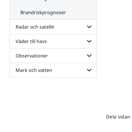
Brandriskprognoser
Radar och satellit
Väder till havs
Undersidor
för
Radar
Observationer
Undersidor
och
för
satellit
Väder
Mark och vatten
Undersidor
till
för
havs
Observationer
Undersidor
för
Mark
och
vatten
Dela sidan