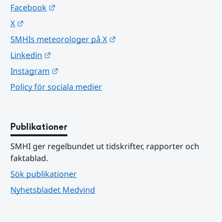
Länk till annan webbplats.
Facebook
Länk till annan webbplats.
X
Länk till annan webbplats.
SMHIs meteorologer på X
Länk till annan webbplats.
Linkedin
Länk till annan webbplats.
Instagram
Policy för sociala medier
Publikationer
SMHI ger regelbundet ut tidskrifter, rapporter och 
faktablad.
Sök publikationer
Nyhetsbladet Medvind