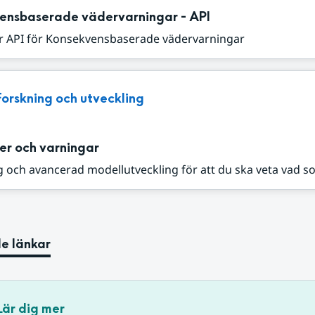
ensbaserade vädervarningar - API
r API för Konsekvensbaserade vädervarningar
Forskning och utveckling
er och varningar
 och avancerad modellutveckling för att du ska veta vad s
e länkar
Lär dig mer