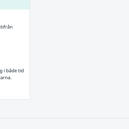
tifrån 
i både tid 
rarna.