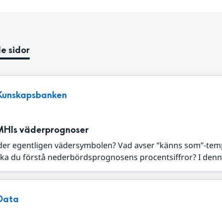
e sidor
Kunskapsbanken
MHIs väderprognoser
der egentligen vädersymbolen? Vad avser ”känns som”-tem
ka du förstå nederbördsprognosens procentsiffror? I denna
Data