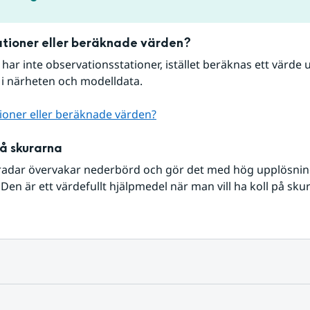
tioner eller beräknade värden?
r har inte observationsstationer, istället beräknas ett värde u
 i närheten och modelldata.
ioner eller beräknade värden?
på skurarna
radar övervakar nederbörd och gör det med hög upplösning 
Den är ett värdefullt hjälpmedel när man vill ha koll på sku