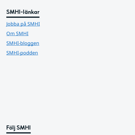
SMHI-länkar
Jobba på SMHI
Om SMHI
SMHI-bloggen
SMHI-podden
Följ SMHI