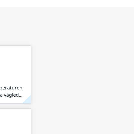
peraturen,
 vägled...