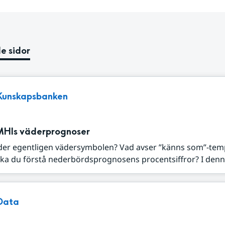
e sidor
Kunskapsbanken
MHIs väderprognoser
der egentligen vädersymbolen? Vad avser ”känns som”-tem
ka du förstå nederbördsprognosens procentsiffror? I denna
Data