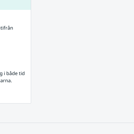
tifrån 
i både tid 
rarna.