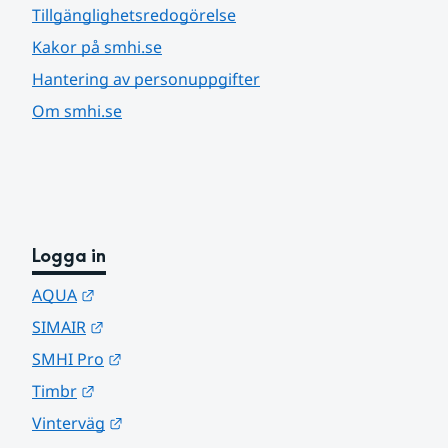
Tillgänglighetsredogörelse
Kakor på smhi.se
Hantering av personuppgifter
Om smhi.se
Logga in
Länk till annan webbplats.
AQUA
Länk till annan webbplats.
SIMAIR
Länk till annan webbplats.
SMHI Pro
Länk till annan webbplats.
Timbr
Länk till annan webbplats.
Vinterväg