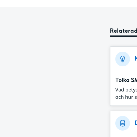
Relaterad
Tolka S
Vad bety
och hur s