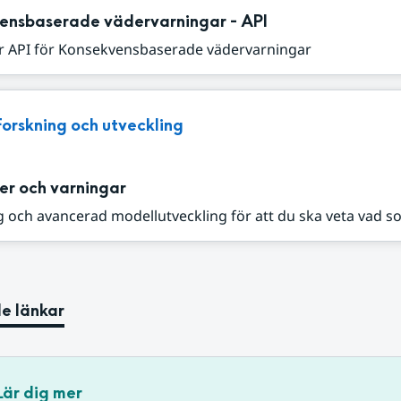
ensbaserade vädervarningar - API
r API för Konsekvensbaserade vädervarningar
Forskning och utveckling
er och varningar
 och avancerad modellutveckling för att du ska veta vad s
e länkar
Lär dig mer