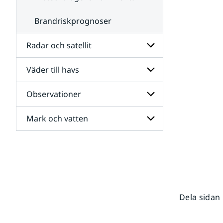
Brandriskprognoser
Radar och satellit
Väder till havs
Undersidor
för
Radar
Observationer
Undersidor
och
för
satellit
Väder
Mark och vatten
Undersidor
till
för
havs
Observationer
Undersidor
för
Mark
och
vatten
Dela sidan