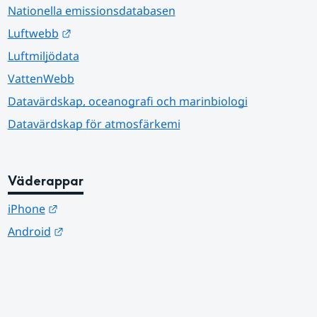
Nationella emissionsdatabasen
Länk till annan webbplats.
Luftwebb
Luftmiljödata
VattenWebb
Datavärdskap, oceanografi och marinbiologi
Datavärdskap för atmosfärkemi
Väderappar
Länk till annan webbplats.
iPhone
Länk till annan webbplats.
Android