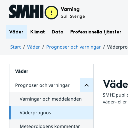
Hoppa till sidans innehåll
Varning
Gul, Sverige
Väder
Klimat
Data
Professionella tjänster
Start
Väder
Prognoser och varningar
Väderpr
varningar
och
Huvudinnehåll
Prognoser
för
Undersidor
Väder
Väde
Prognoser och varningar
SMHI public
Varningar och meddelanden
väder- eller
Väderprognos
Meteorologens kommentar