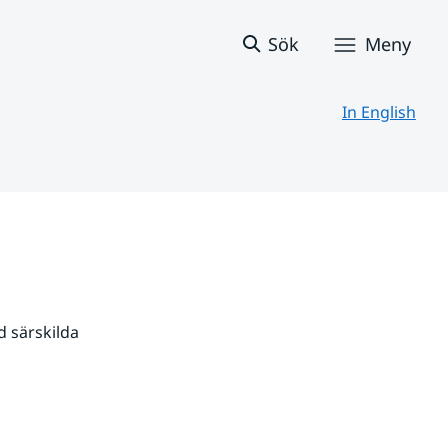
Sök
Meny
In English
 särskilda 