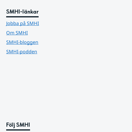
SMHI-länkar
Jobba på SMHI
Om SMHI
SMHI-bloggen
SMHI-podden
Följ SMHI