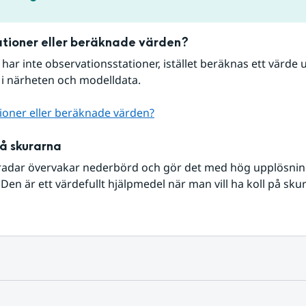
tioner eller beräknade värden?
r har inte observationsstationer, istället beräknas ett värde u
 i närheten och modelldata.
ioner eller beräknade värden?
på skurarna
radar övervakar nederbörd och gör det med hög upplösning 
Den är ett värdefullt hjälpmedel när man vill ha koll på sku