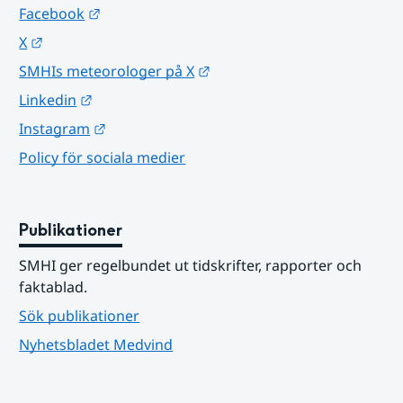
Länk till annan webbplats.
Facebook
Länk till annan webbplats.
X
Länk till annan webbplats.
SMHIs meteorologer på X
Länk till annan webbplats.
Linkedin
Länk till annan webbplats.
Instagram
Policy för sociala medier
Publikationer
SMHI ger regelbundet ut tidskrifter, rapporter och 
faktablad.
Sök publikationer
Nyhetsbladet Medvind