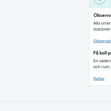
Observa
Alla orte
stationer
Observat
Få koll 
En väder
och rum. 
Radar