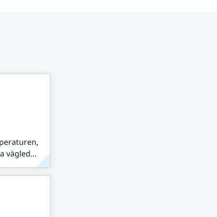
peraturen,
 vägled...