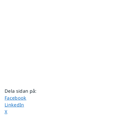
Dela sidan på
:
Dela sidan på
Facebook
Dela sidan på
LinkedIn
Dela sidan på
X