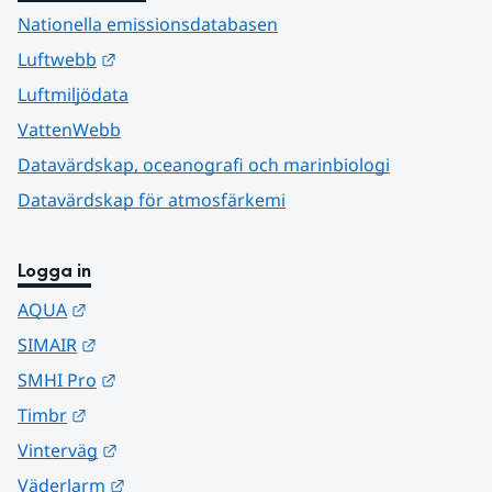
Nationella emissionsdatabasen
Länk till annan webbplats.
Luftwebb
Luftmiljödata
VattenWebb
Datavärdskap, oceanografi och marinbiologi
Datavärdskap för atmosfärkemi
Logga in
Länk till annan webbplats.
AQUA
Länk till annan webbplats.
SIMAIR
Länk till annan webbplats.
SMHI Pro
Länk till annan webbplats.
Timbr
Länk till annan webbplats.
Vinterväg
Länk till annan webbplats.
Väderlarm