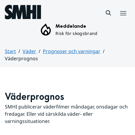
Hoppa till sidans innehåll
Meny
Meddelande
Risk för skogsbrand
Start
Väder
Prognoser och varningar
Väderprognos
Huvudinnehåll
Väderprognos
SMHI publicerar väderfilmer måndagar, onsdagar och 
fredagar. Eller vid särskilda väder- eller 
varningssituationer.