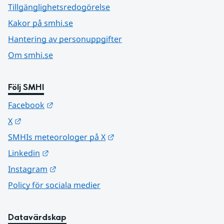
Tillgänglighetsredogörelse
Kakor på smhi.se
Hantering av personuppgifter
Om smhi.se
Följ SMHI
Länk till annan webbplats.
Facebook
Länk till annan webbplats.
X
Länk till annan webbplats.
SMHIs meteorologer på X
Länk till annan webbplats.
Linkedin
Länk till annan webbplats.
Instagram
Policy för sociala medier
Datavärdskap