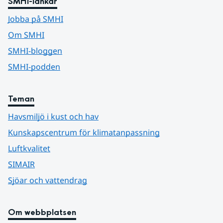
SMHI-länkar
Jobba på SMHI
Om SMHI
SMHI-bloggen
SMHI-podden
Teman
Havsmiljö i kust och hav
Kunskapscentrum för klimatanpassning
Luftkvalitet
SIMAIR
Sjöar och vattendrag
Om webbplatsen