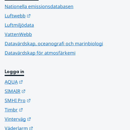
Nationella emissionsdatabasen
Länk till annan webbplats.
Luftwebb
Luftmiljödata
VattenWebb
Datavärdskap, oceanografi och marinbiologi
Datavärdskap för atmosfärkemi
Logga in
Länk till annan webbplats.
AQUA
Länk till annan webbplats.
SIMAIR
Länk till annan webbplats.
SMHI Pro
Länk till annan webbplats.
Timbr
Länk till annan webbplats.
Vinterväg
Länk till annan webbplats.
Väderlarm