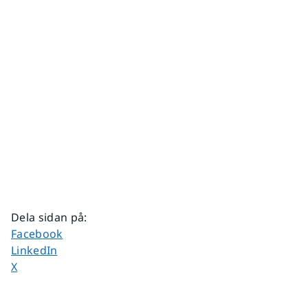
Dela sidan på
:
Dela sidan på
Facebook
Dela sidan på
LinkedIn
Dela sidan på
X