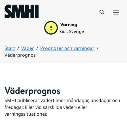
Hoppa till sidans innehåll
Meny
Varning
Gul, Sverige
Start
Väder
Prognoser och varningar
Väderprognos
Huvudinnehåll
Väderprognos
SMHI publicerar väderfilmer måndagar, onsdagar och 
fredagar. Eller vid särskilda väder- eller 
varningssituationer.