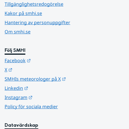
Tillgänglighetsredogörelse
Kakor på smhi.se
Hantering av personuppgifter
Om smhi.se
Följ SMHI
Länk till annan webbplats.
Facebook
Länk till annan webbplats.
X
Länk till annan webbplats.
SMHIs meteorologer på X
Länk till annan webbplats.
Linkedin
Länk till annan webbplats.
Instagram
Policy för sociala medier
Datavärdskap