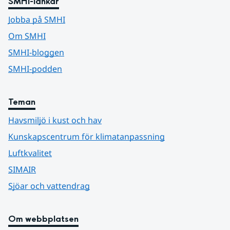
SMHI-länkar
Jobba på SMHI
Om SMHI
SMHI-bloggen
SMHI-podden
Teman
Havsmiljö i kust och hav
Kunskapscentrum för klimatanpassning
Luftkvalitet
SIMAIR
Sjöar och vattendrag
Om webbplatsen