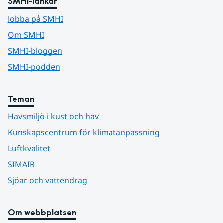
SMHI-länkar
Jobba på SMHI
Om SMHI
SMHI-bloggen
SMHI-podden
Teman
Havsmiljö i kust och hav
Kunskapscentrum för klimatanpassning
Luftkvalitet
SIMAIR
Sjöar och vattendrag
Om webbplatsen