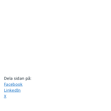
Dela sidan på
:
Dela sidan på
Facebook
Dela sidan på
LinkedIn
Dela sidan på
X