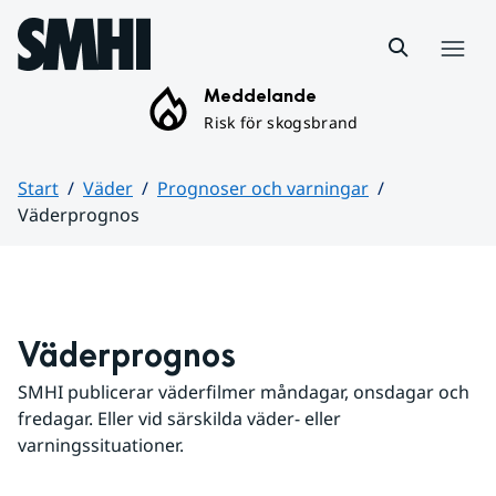
Hoppa till sidans innehåll
Meny
Meddelande
Risk för skogsbrand
Start
Väder
Prognoser och varningar
Väderprognos
Huvudinnehåll
Väderprognos
SMHI publicerar väderfilmer måndagar, onsdagar och 
fredagar. Eller vid särskilda väder- eller 
varningssituationer.