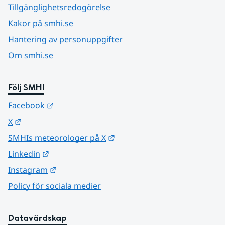
Tillgänglighetsredogörelse
Kakor på smhi.se
Hantering av personuppgifter
Om smhi.se
Följ SMHI
Länk till annan webbplats.
Facebook
Länk till annan webbplats.
X
Länk till annan webbplats.
SMHIs meteorologer på X
Länk till annan webbplats.
Linkedin
Länk till annan webbplats.
Instagram
Policy för sociala medier
Datavärdskap