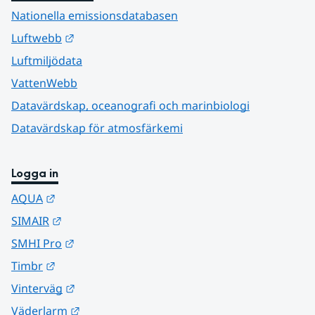
Nationella emissionsdatabasen
Länk till annan webbplats.
Luftwebb
Luftmiljödata
VattenWebb
Datavärdskap, oceanografi och marinbiologi
Datavärdskap för atmosfärkemi
Logga in
Länk till annan webbplats.
AQUA
Länk till annan webbplats.
SIMAIR
Länk till annan webbplats.
SMHI Pro
Länk till annan webbplats.
Timbr
Länk till annan webbplats.
Vinterväg
Länk till annan webbplats.
Väderlarm