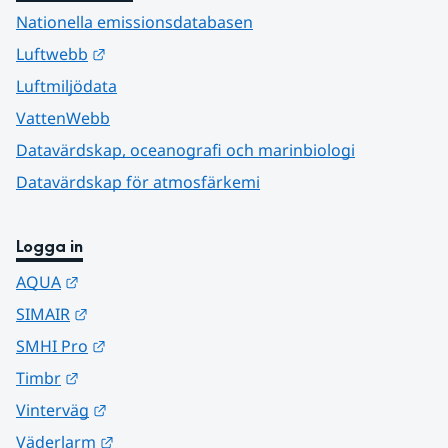
Nationella emissionsdatabasen
Länk till annan webbplats.
Luftwebb
Luftmiljödata
VattenWebb
Datavärdskap, oceanografi och marinbiologi
Datavärdskap för atmosfärkemi
Logga in
Länk till annan webbplats.
AQUA
Länk till annan webbplats.
SIMAIR
Länk till annan webbplats.
SMHI Pro
Länk till annan webbplats.
Timbr
Länk till annan webbplats.
Vinterväg
Länk till annan webbplats.
Väderlarm