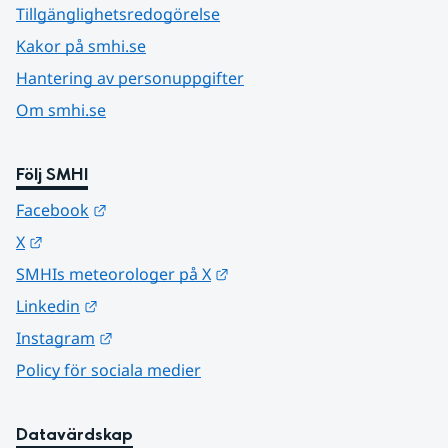
Tillgänglighetsredogörelse
Kakor på smhi.se
Hantering av personuppgifter
Om smhi.se
Följ SMHI
Länk till annan webbplats.
Facebook
Länk till annan webbplats.
X
Länk till annan webbplats.
SMHIs meteorologer på X
Länk till annan webbplats.
Linkedin
Länk till annan webbplats.
Instagram
Policy för sociala medier
Datavärdskap