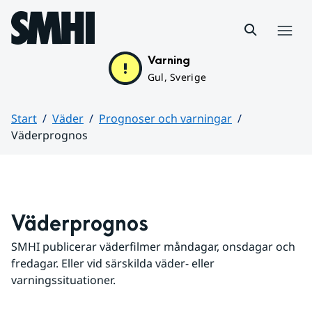
Hoppa till sidans innehåll
Meny
Varning
Gul, Sverige
Start
Väder
Prognoser och varningar
Väderprognos
Huvudinnehåll
Väderprognos
SMHI publicerar väderfilmer måndagar, onsdagar och 
fredagar. Eller vid särskilda väder- eller 
varningssituationer.