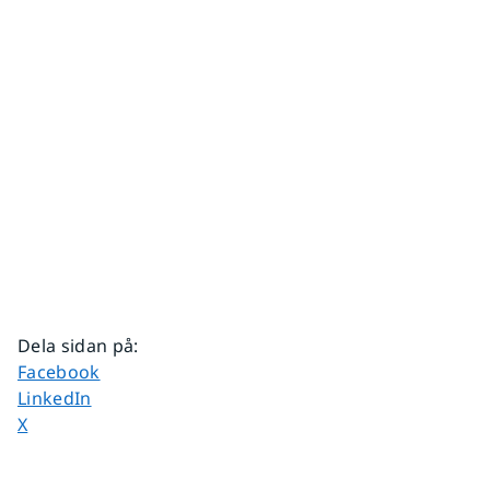
Dela sidan på
:
Dela sidan på
Facebook
Dela sidan på
LinkedIn
Dela sidan på
X