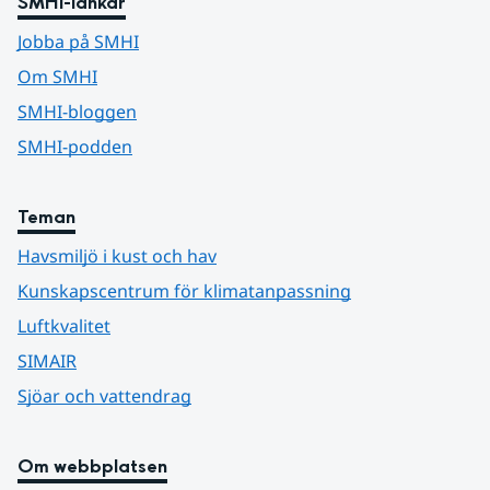
SMHI-länkar
Jobba på SMHI
Om SMHI
SMHI-bloggen
SMHI-podden
Teman
Havsmiljö i kust och hav
Kunskapscentrum för klimatanpassning
Luftkvalitet
SIMAIR
Sjöar och vattendrag
Om webbplatsen