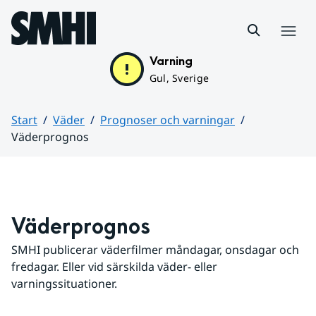
Hoppa till sidans innehåll
Meny
Varning
Gul, Sverige
Start
Väder
Prognoser och varningar
Väderprognos
Huvudinnehåll
Väderprognos
SMHI publicerar väderfilmer måndagar, onsdagar och 
fredagar. Eller vid särskilda väder- eller 
varningssituationer.