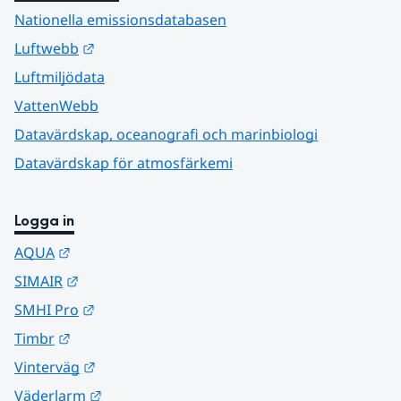
Nationella emissionsdatabasen
Länk till annan webbplats.
Luftwebb
Luftmiljödata
VattenWebb
Datavärdskap, oceanografi och marinbiologi
Datavärdskap för atmosfärkemi
Logga in
Länk till annan webbplats.
AQUA
Länk till annan webbplats.
SIMAIR
Länk till annan webbplats.
SMHI Pro
Länk till annan webbplats.
Timbr
Länk till annan webbplats.
Vinterväg
Länk till annan webbplats.
Väderlarm