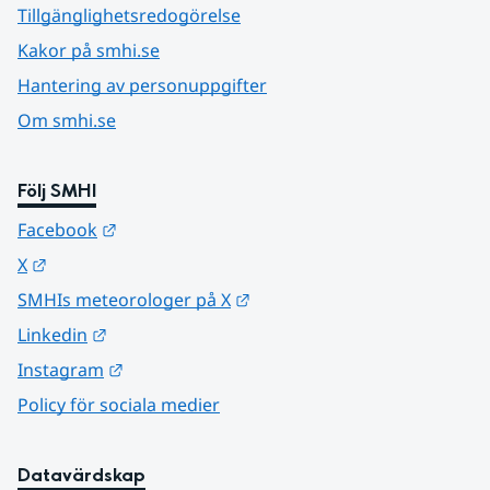
Tillgänglighetsredogörelse
Kakor på smhi.se
Hantering av personuppgifter
Om smhi.se
Följ SMHI
Länk till annan webbplats.
Facebook
Länk till annan webbplats.
X
Länk till annan webbplats.
SMHIs meteorologer på X
Länk till annan webbplats.
Linkedin
Länk till annan webbplats.
Instagram
Policy för sociala medier
Datavärdskap