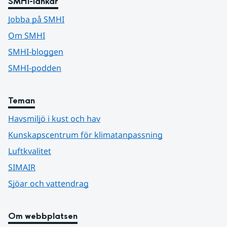
SMHI-länkar
Jobba på SMHI
Om SMHI
SMHI-bloggen
SMHI-podden
Teman
Havsmiljö i kust och hav
Kunskapscentrum för klimatanpassning
Luftkvalitet
SIMAIR
Sjöar och vattendrag
Om webbplatsen