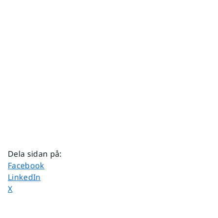
Dela sidan på
:
Dela sidan på
Facebook
Dela sidan på
LinkedIn
Dela sidan på
X