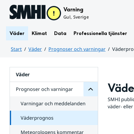
Hoppa till sidans innehåll
Varning
Gul, Sverige
Väder
Klimat
Data
Professionella tjänster
Start
Väder
Prognoser och varningar
Väderpr
varningar
och
Huvudinnehåll
Prognoser
för
Undersidor
Väder
Väde
Prognoser och varningar
SMHI public
Varningar och meddelanden
väder- eller
Väderprognos
Meteorologens kommentar