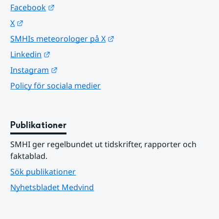
Länk till annan webbplats.
Facebook
Länk till annan webbplats.
X
Länk till annan webbplats.
SMHIs meteorologer på X
Länk till annan webbplats.
Linkedin
Länk till annan webbplats.
Instagram
Policy för sociala medier
Publikationer
SMHI ger regelbundet ut tidskrifter, rapporter och 
faktablad.
Sök publikationer
Nyhetsbladet Medvind