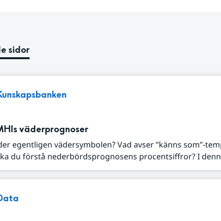
e sidor
Kunskapsbanken
MHIs väderprognoser
der egentligen vädersymbolen? Vad avser ”känns som”-tem
ka du förstå nederbördsprognosens procentsiffror? I denna
Data