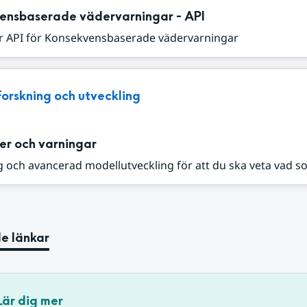
ensbaserade vädervarningar - API
r API för Konsekvensbaserade vädervarningar
Forskning och utveckling
er och varningar
 och avancerad modellutveckling för att du ska veta vad s
e länkar
Lär dig mer