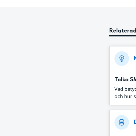
Relaterad
Tolka S
Vad bety
och hur s