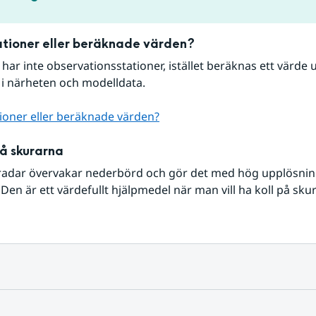
tioner eller beräknade värden?
r har inte observationsstationer, istället beräknas ett värde u
 i närheten och modelldata.
ioner eller beräknade värden?
på skurarna
radar övervakar nederbörd och gör det med hög upplösning 
Den är ett värdefullt hjälpmedel när man vill ha koll på sku