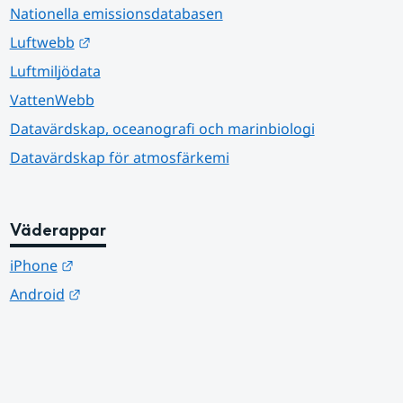
Nationella emissionsdatabasen
Länk till annan webbplats.
Luftwebb
Luftmiljödata
VattenWebb
Datavärdskap, oceanografi och marinbiologi
Datavärdskap för atmosfärkemi
Väderappar
Länk till annan webbplats.
iPhone
Länk till annan webbplats.
Android