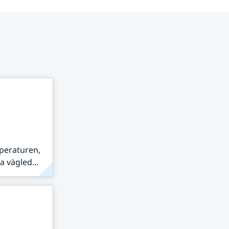
peraturen,
 vägled...