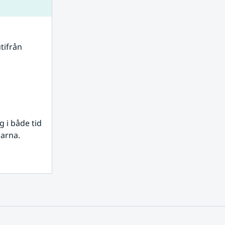
tifrån 
i både tid 
rarna.