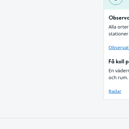
Observa
Alla orte
stationer
Observat
Få koll 
En väder
och rum. 
Radar