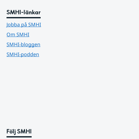
SMHI-länkar
Jobba på SMHI
Om SMHI
SMHI-bloggen
SMHI-podden
Följ SMHI