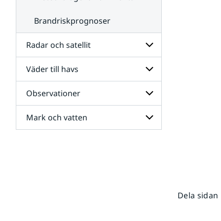
Brandriskprognoser
Radar och satellit
Väder till havs
Undersidor
för
Radar
Observationer
Undersidor
och
för
satellit
Väder
Mark och vatten
Undersidor
till
för
havs
Observationer
Undersidor
för
Mark
och
vatten
Dela sidan