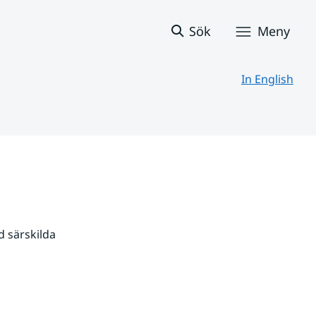
Sök
Meny
In English
 särskilda 