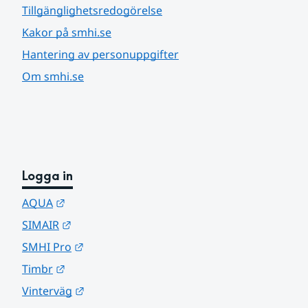
Tillgänglighetsredogörelse
Kakor på smhi.se
Hantering av personuppgifter
Om smhi.se
Logga in
Länk till annan webbplats.
AQUA
Länk till annan webbplats.
SIMAIR
Länk till annan webbplats.
SMHI Pro
Länk till annan webbplats.
Timbr
Länk till annan webbplats.
Vinterväg