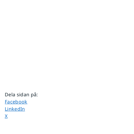
Dela sidan på
:
Dela sidan på
Facebook
Dela sidan på
LinkedIn
Dela sidan på
X