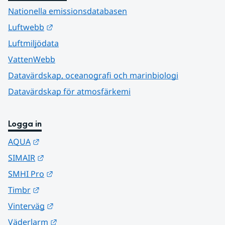
Nationella emissionsdatabasen
Länk till annan webbplats.
Luftwebb
Luftmiljödata
VattenWebb
Datavärdskap, oceanografi och marinbiologi
Datavärdskap för atmosfärkemi
Logga in
Länk till annan webbplats.
AQUA
Länk till annan webbplats.
SIMAIR
Länk till annan webbplats.
SMHI Pro
Länk till annan webbplats.
Timbr
Länk till annan webbplats.
Vinterväg
Länk till annan webbplats.
Väderlarm