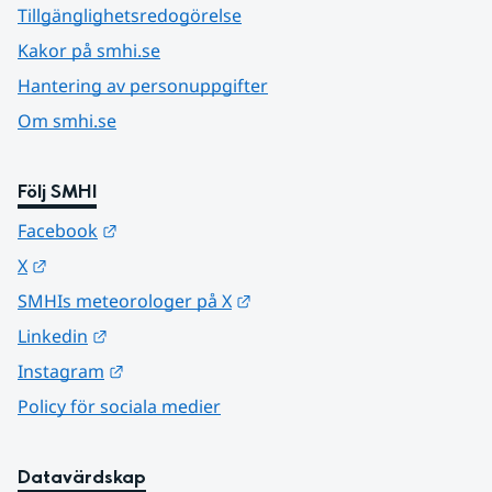
Tillgänglighetsredogörelse
Kakor på smhi.se
Hantering av personuppgifter
Om smhi.se
Följ SMHI
Länk till annan webbplats.
Facebook
Länk till annan webbplats.
X
Länk till annan webbplats.
SMHIs meteorologer på X
Länk till annan webbplats.
Linkedin
Länk till annan webbplats.
Instagram
Policy för sociala medier
Datavärdskap