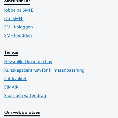
SMHI-länkar
Jobba på SMHI
Om SMHI
SMHI-bloggen
SMHI-podden
Teman
Havsmiljö i kust och hav
Kunskapscentrum för klimatanpassning
Luftkvalitet
SIMAIR
Sjöar och vattendrag
Om webbplatsen