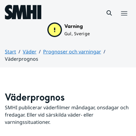
Hoppa till sidans innehåll
Meny
Varning
Gul, Sverige
Start
Väder
Prognoser och varningar
Väderprognos
Huvudinnehåll
Väderprognos
SMHI publicerar väderfilmer måndagar, onsdagar och 
fredagar. Eller vid särskilda väder- eller 
varningssituationer.