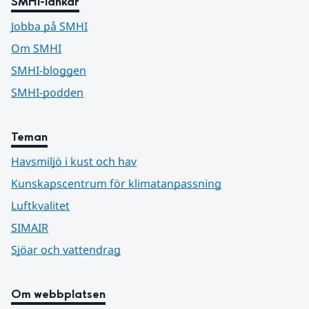
SMHI-länkar
Jobba på SMHI
Om SMHI
SMHI-bloggen
SMHI-podden
Teman
Havsmiljö i kust och hav
Kunskapscentrum för klimatanpassning
Luftkvalitet
SIMAIR
Sjöar och vattendrag
Om webbplatsen