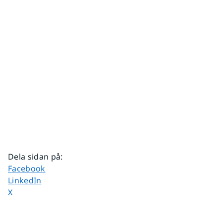
Dela sidan på
:
Dela sidan på
Facebook
Dela sidan på
LinkedIn
Dela sidan på
X