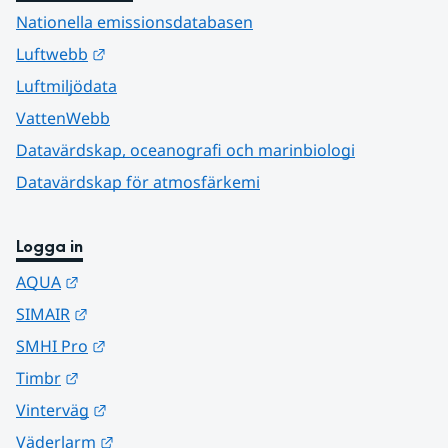
Nationella emissionsdatabasen
Länk till annan webbplats.
Luftwebb
Luftmiljödata
VattenWebb
Datavärdskap, oceanografi och marinbiologi
Datavärdskap för atmosfärkemi
Logga in
Länk till annan webbplats.
AQUA
Länk till annan webbplats.
SIMAIR
Länk till annan webbplats.
SMHI Pro
Länk till annan webbplats.
Timbr
Länk till annan webbplats.
Vinterväg
Länk till annan webbplats.
Väderlarm