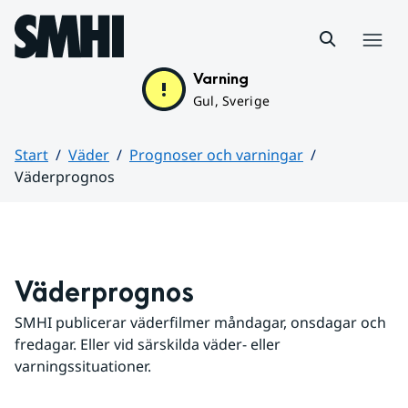
Hoppa till sidans innehåll
Meny
Varning
Gul, Sverige
Start
Väder
Prognoser och varningar
Väderprognos
Huvudinnehåll
Väderprognos
SMHI publicerar väderfilmer måndagar, onsdagar och 
fredagar. Eller vid särskilda väder- eller 
varningssituationer.