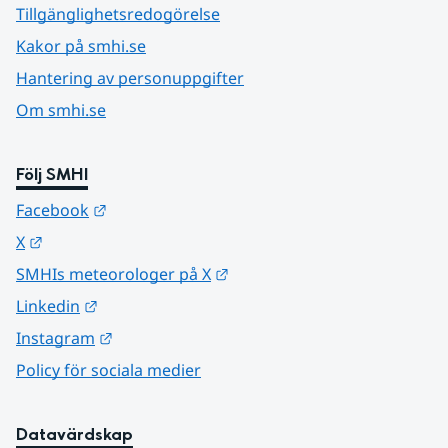
Tillgänglighetsredogörelse
Kakor på smhi.se
Hantering av personuppgifter
Om smhi.se
Följ SMHI
Länk till annan webbplats.
Facebook
Länk till annan webbplats.
X
Länk till annan webbplats.
SMHIs meteorologer på X
Länk till annan webbplats.
Linkedin
Länk till annan webbplats.
Instagram
Policy för sociala medier
Datavärdskap