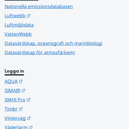
Nationella emissionsdatabasen
Länk till annan webbplats.
Luftwebb
Luftmiljödata
VattenWebb
Datavärdskap, oceanografi och marinbiologi
Datavärdskap för atmosfärkemi
Logga in
Länk till annan webbplats.
AQUA
Länk till annan webbplats.
SIMAIR
Länk till annan webbplats.
SMHI Pro
Länk till annan webbplats.
Timbr
Länk till annan webbplats.
Vinterväg
Länk till annan webbplats.
Väderlarm