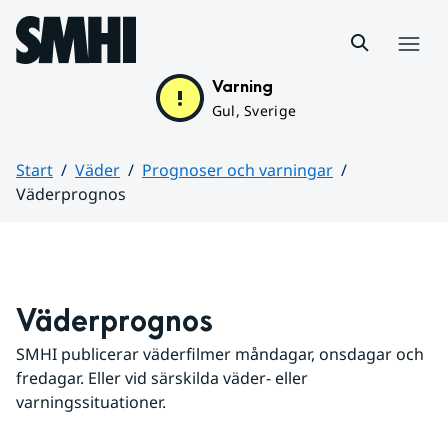
Hoppa till sidans innehåll
Meny
Varning
Gul, Sverige
Start
Väder
Prognoser och varningar
Väderprognos
Huvudinnehåll
Väderprognos
SMHI publicerar väderfilmer måndagar, onsdagar och 
fredagar. Eller vid särskilda väder- eller 
varningssituationer.