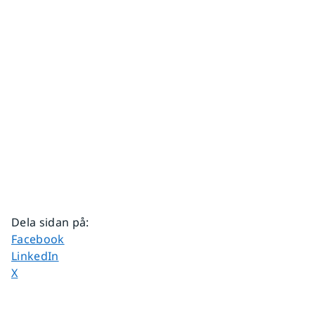
Dela sidan på
:
Dela sidan på
Facebook
Dela sidan på
LinkedIn
Dela sidan på
X