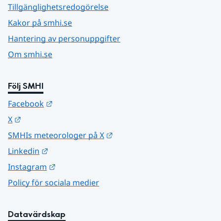
Tillgänglighetsredogörelse
Kakor på smhi.se
Hantering av personuppgifter
Om smhi.se
Följ SMHI
Länk till annan webbplats.
Facebook
Länk till annan webbplats.
X
Länk till annan webbplats.
SMHIs meteorologer på X
Länk till annan webbplats.
Linkedin
Länk till annan webbplats.
Instagram
Policy för sociala medier
Datavärdskap