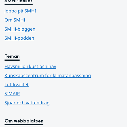
SMHI-länkar
Jobba på SMHI
Om SMHI
SMHI-bloggen
SMHI-podden
Teman
Havsmiljö i kust och hav
Kunskapscentrum för klimatanpassning
Luftkvalitet
SIMAIR
Sjöar och vattendrag
Om webbplatsen