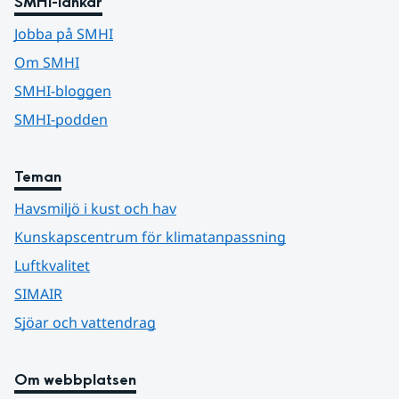
SMHI-länkar
Jobba på SMHI
Om SMHI
SMHI-bloggen
SMHI-podden
Teman
Havsmiljö i kust och hav
Kunskapscentrum för klimatanpassning
Luftkvalitet
SIMAIR
Sjöar och vattendrag
Om webbplatsen