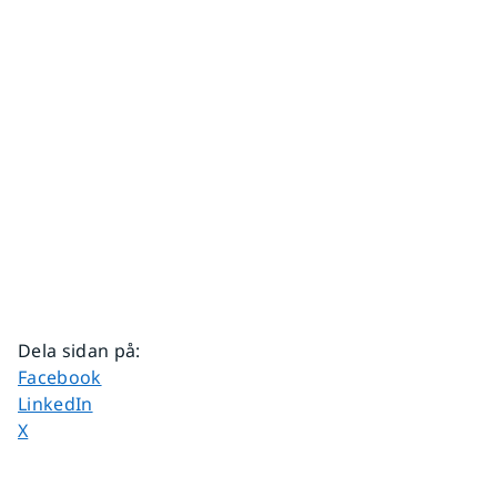
Dela sidan på
:
Dela sidan på
Facebook
Dela sidan på
LinkedIn
Dela sidan på
X