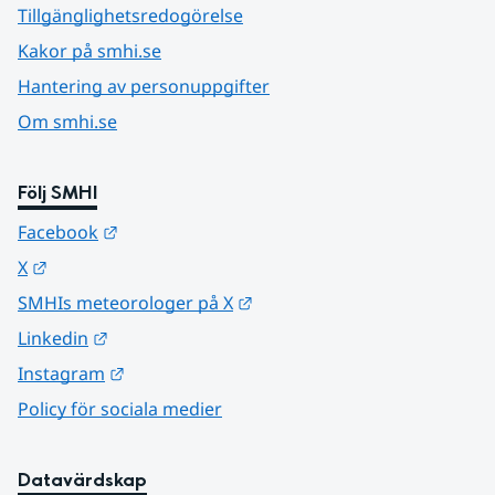
Tillgänglighetsredogörelse
Kakor på smhi.se
Hantering av personuppgifter
Om smhi.se
Följ SMHI
Länk till annan webbplats.
Facebook
Länk till annan webbplats.
X
Länk till annan webbplats.
SMHIs meteorologer på X
Länk till annan webbplats.
Linkedin
Länk till annan webbplats.
Instagram
Policy för sociala medier
Datavärdskap