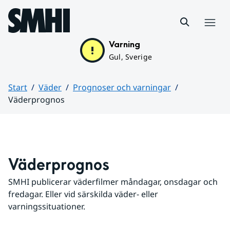
Hoppa till sidans innehåll
Meny
Varning
Gul, Sverige
Start
Väder
Prognoser och varningar
Väderprognos
Huvudinnehåll
Väderprognos
SMHI publicerar väderfilmer måndagar, onsdagar och 
fredagar. Eller vid särskilda väder- eller 
varningssituationer.