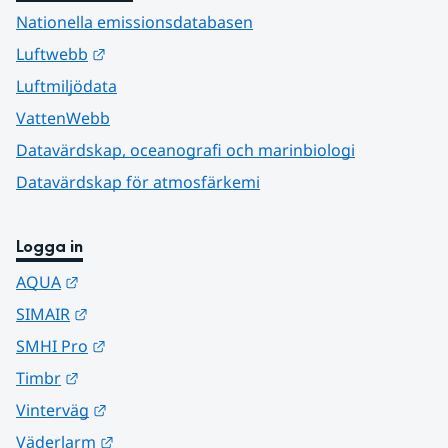
Nationella emissionsdatabasen
Länk till annan webbplats.
Luftwebb
Luftmiljödata
VattenWebb
Datavärdskap, oceanografi och marinbiologi
Datavärdskap för atmosfärkemi
Logga in
Länk till annan webbplats.
AQUA
Länk till annan webbplats.
SIMAIR
Länk till annan webbplats.
SMHI Pro
Länk till annan webbplats.
Timbr
Länk till annan webbplats.
Vinterväg
Länk till annan webbplats.
Väderlarm