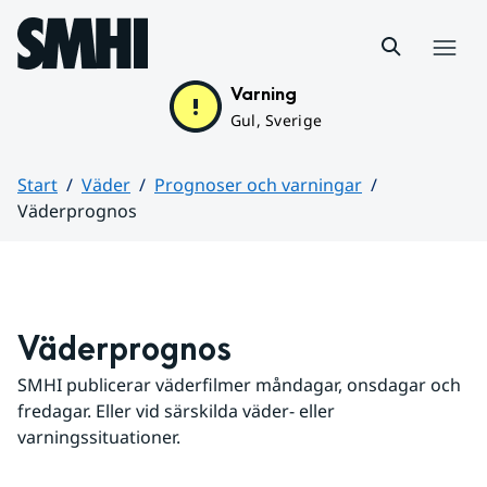
Hoppa till sidans innehåll
Meny
Varning
Gul, Sverige
Start
Väder
Prognoser och varningar
Väderprognos
Huvudinnehåll
Väderprognos
SMHI publicerar väderfilmer måndagar, onsdagar och 
fredagar. Eller vid särskilda väder- eller 
varningssituationer.