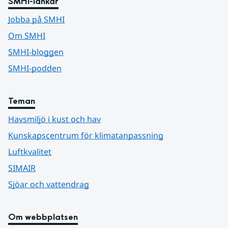
SMHI-länkar
Jobba på SMHI
Om SMHI
SMHI-bloggen
SMHI-podden
Teman
Havsmiljö i kust och hav
Kunskapscentrum för klimatanpassning
Luftkvalitet
SIMAIR
Sjöar och vattendrag
Om webbplatsen