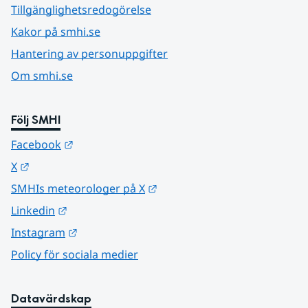
Tillgänglighetsredogörelse
Kakor på smhi.se
Hantering av personuppgifter
Om smhi.se
Följ SMHI
Länk till annan webbplats.
Facebook
Länk till annan webbplats.
X
Länk till annan webbplats.
SMHIs meteorologer på X
Länk till annan webbplats.
Linkedin
Länk till annan webbplats.
Instagram
Policy för sociala medier
Datavärdskap