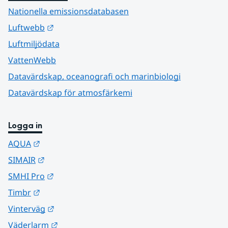
Nationella emissionsdatabasen
Länk till annan webbplats.
Luftwebb
Luftmiljödata
VattenWebb
Datavärdskap, oceanografi och marinbiologi
Datavärdskap för atmosfärkemi
Logga in
Länk till annan webbplats.
AQUA
Länk till annan webbplats.
SIMAIR
Länk till annan webbplats.
SMHI Pro
Länk till annan webbplats.
Timbr
Länk till annan webbplats.
Vinterväg
Länk till annan webbplats.
Väderlarm