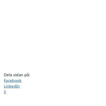
Dela sidan på
:
Dela sidan på
Facebook
Dela sidan på
LinkedIn
Dela sidan på
X