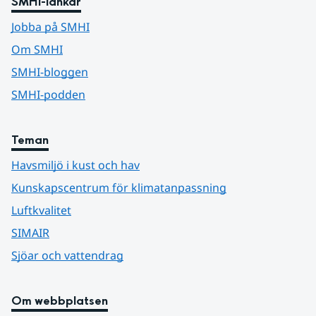
SMHI-länkar
Jobba på SMHI
Om SMHI
SMHI-bloggen
SMHI-podden
Teman
Havsmiljö i kust och hav
Kunskapscentrum för klimatanpassning
Luftkvalitet
SIMAIR
Sjöar och vattendrag
Om webbplatsen