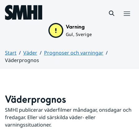
Hoppa till sidans innehåll
Meny
Varning
Gul, Sverige
Start
Väder
Prognoser och varningar
Väderprognos
Huvudinnehåll
Väderprognos
SMHI publicerar väderfilmer måndagar, onsdagar och 
fredagar. Eller vid särskilda väder- eller 
varningssituationer.