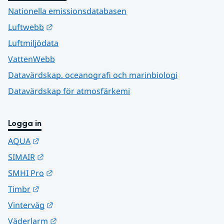
Nationella emissionsdatabasen
Länk till annan webbplats.
Luftwebb
Luftmiljödata
VattenWebb
Datavärdskap, oceanografi och marinbiologi
Datavärdskap för atmosfärkemi
Logga in
Länk till annan webbplats.
AQUA
Länk till annan webbplats.
SIMAIR
Länk till annan webbplats.
SMHI Pro
Länk till annan webbplats.
Timbr
Länk till annan webbplats.
Vinterväg
Länk till annan webbplats.
Väderlarm