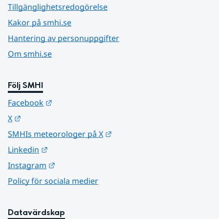
Tillgänglighetsredogörelse
Kakor på smhi.se
Hantering av personuppgifter
Om smhi.se
Följ SMHI
Länk till annan webbplats.
Facebook
Länk till annan webbplats.
X
Länk till annan webbplats.
SMHIs meteorologer på X
Länk till annan webbplats.
Linkedin
Länk till annan webbplats.
Instagram
Policy för sociala medier
Datavärdskap