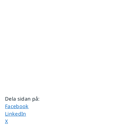
Dela sidan på
:
Dela sidan på
Facebook
Dela sidan på
LinkedIn
Dela sidan på
X