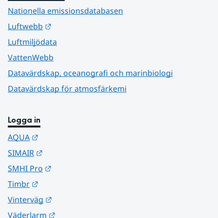
Nationella emissionsdatabasen
Länk till annan webbplats.
Luftwebb
Luftmiljödata
VattenWebb
Datavärdskap, oceanografi och marinbiologi
Datavärdskap för atmosfärkemi
Logga in
Länk till annan webbplats.
AQUA
Länk till annan webbplats.
SIMAIR
Länk till annan webbplats.
SMHI Pro
Länk till annan webbplats.
Timbr
Länk till annan webbplats.
Vinterväg
Länk till annan webbplats.
Väderlarm