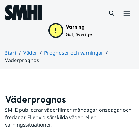
Hoppa till sidans innehåll
Meny
Varning
Gul, Sverige
Start
Väder
Prognoser och varningar
Väderprognos
Huvudinnehåll
Väderprognos
SMHI publicerar väderfilmer måndagar, onsdagar och 
fredagar. Eller vid särskilda väder- eller 
varningssituationer.