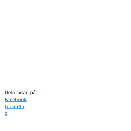
Dela sidan på
:
Dela sidan på
Facebook
Dela sidan på
LinkedIn
Dela sidan på
X