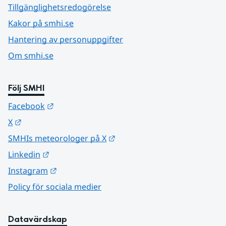
Tillgänglighetsredogörelse
Kakor på smhi.se
Hantering av personuppgifter
Om smhi.se
Följ SMHI
Länk till annan webbplats.
Facebook
Länk till annan webbplats.
X
Länk till annan webbplats.
SMHIs meteorologer på X
Länk till annan webbplats.
Linkedin
Länk till annan webbplats.
Instagram
Policy för sociala medier
Datavärdskap