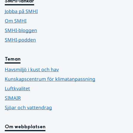
SMHI-länkar
Jobba på SMHI
Om SMHI
SMHI-bloggen
SMHI-podden
Teman
Havsmiljö i kust och hav
Kunskapscentrum för klimatanpassning
Luftkvalitet
SIMAIR
Sjöar och vattendrag
Om webbplatsen