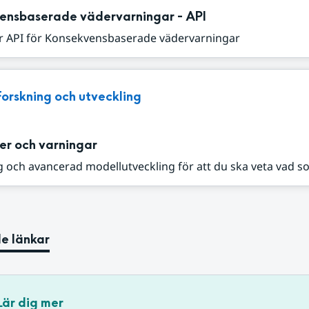
ensbaserade vädervarningar - API
r API för Konsekvensbaserade vädervarningar
Forskning och utveckling
er och varningar
 och avancerad modellutveckling för att du ska veta vad s
e länkar
Lär dig mer