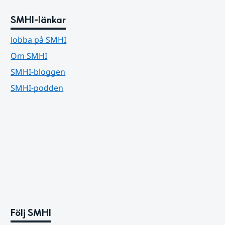
SMHI-länkar
Jobba på SMHI
Om SMHI
SMHI-bloggen
SMHI-podden
Följ SMHI