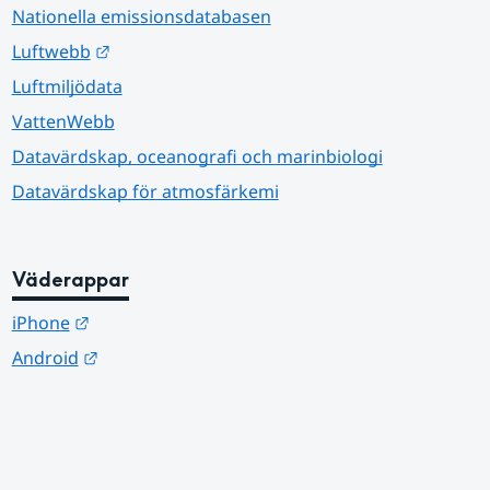
Nationella emissionsdatabasen
Länk till annan webbplats.
Luftwebb
Luftmiljödata
VattenWebb
Datavärdskap, oceanografi och marinbiologi
Datavärdskap för atmosfärkemi
Väderappar
Länk till annan webbplats.
iPhone
Länk till annan webbplats.
Android