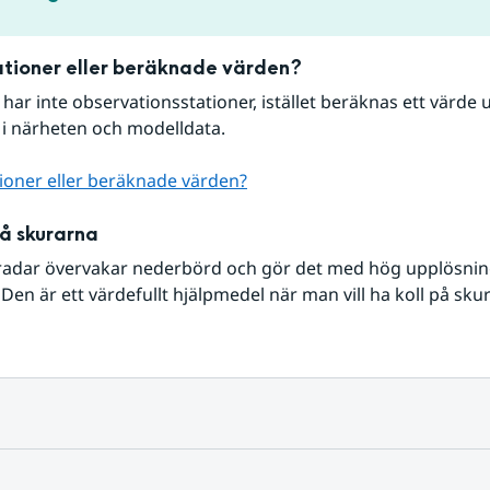
tioner eller beräknade värden?
r har inte observationsstationer, istället beräknas ett värde u
 i närheten och modelldata.
ioner eller beräknade värden?
på skurarna
radar övervakar nederbörd och gör det med hög upplösning 
Den är ett värdefullt hjälpmedel när man vill ha koll på sku