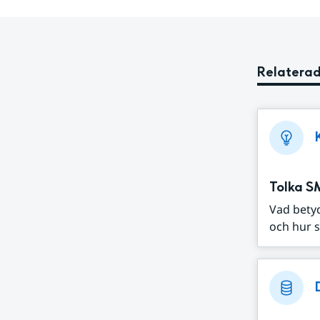
Relaterad
Tolka S
Vad bety
och hur s