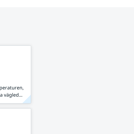
peraturen,
 vägled...