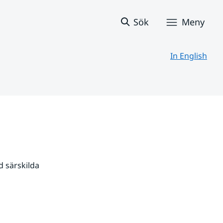
Sök
Meny
In English
 särskilda 