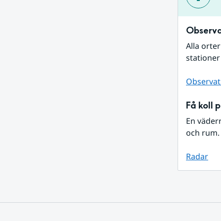
Observa
Alla orte
stationer
Observat
Få koll 
En väder
och rum. 
Radar