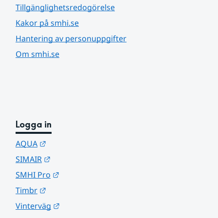
Tillgänglighetsredogörelse
Kakor på smhi.se
Hantering av personuppgifter
Om smhi.se
Logga in
Länk till annan webbplats.
AQUA
Länk till annan webbplats.
SIMAIR
Länk till annan webbplats.
SMHI Pro
Länk till annan webbplats.
Timbr
Länk till annan webbplats.
Vinterväg