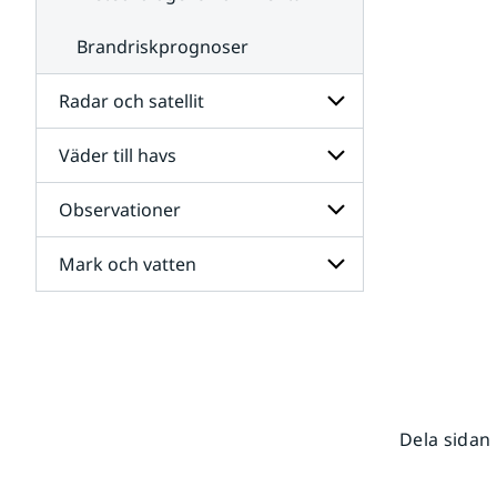
Brandriskprognoser
Radar och satellit
Väder till havs
Undersidor
för
Radar
Observationer
Undersidor
och
för
satellit
Väder
Mark och vatten
Undersidor
till
för
havs
Observationer
Undersidor
för
Mark
och
vatten
Dela sidan