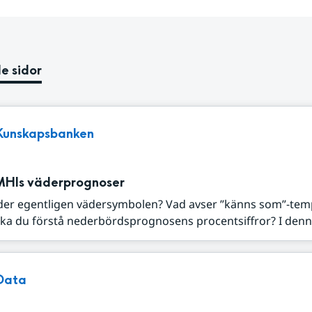
e sidor
Kunskapsbanken
MHIs väderprognoser
der egentligen vädersymbolen? Vad avser ”känns som”-tem
ka du förstå nederbördsprognosens procentsiffror? I denna
Data