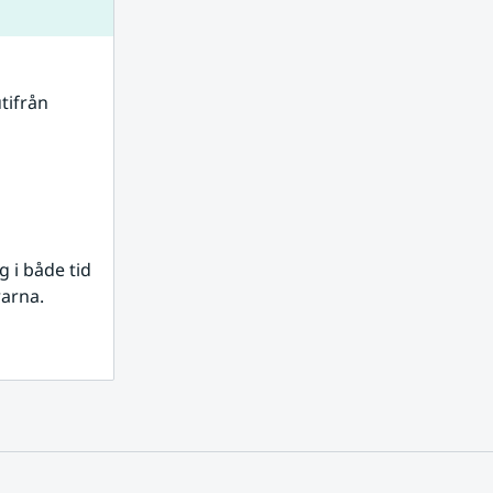
tifrån 
i både tid 
rarna.