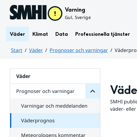
Hoppa till sidans innehåll
Varning
Gul, Sverige
Väder
Klimat
Data
Professionella tjänster
Start
Väder
Prognoser och varningar
Väderpr
varningar
och
Huvudinnehåll
Prognoser
för
Undersidor
Väder
Väde
Prognoser och varningar
SMHI public
Varningar och meddelanden
väder- eller
Väderprognos
Meteorologens kommentar