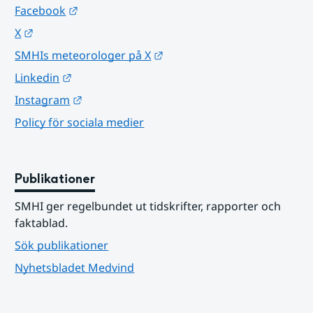
Länk till annan webbplats.
Facebook
Länk till annan webbplats.
X
Länk till annan webbplats.
SMHIs meteorologer på X
Länk till annan webbplats.
Linkedin
Länk till annan webbplats.
Instagram
Policy för sociala medier
Publikationer
SMHI ger regelbundet ut tidskrifter, rapporter och 
faktablad.
Sök publikationer
Nyhetsbladet Medvind