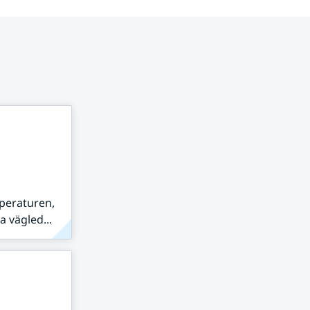
peraturen,
 vägled...