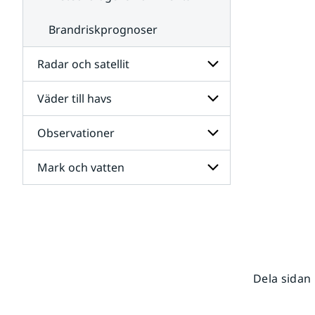
Brandriskprognoser
Radar och satellit
Väder till havs
Undersidor
för
Radar
Observationer
Undersidor
och
för
satellit
Väder
Mark och vatten
Undersidor
till
för
havs
Observationer
Undersidor
för
Mark
och
vatten
Dela sidan