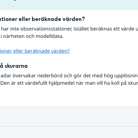
tioner eller beräknade värden?
r har inte observationsstationer, istället beräknas ett värde u
 i närheten och modelldata.
ioner eller beräknade värden?
på skurarna
radar övervakar nederbörd och gör det med hög upplösning 
Den är ett värdefullt hjälpmedel när man vill ha koll på sku