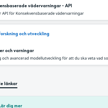
ensbaserade vädervarningar - API
r API för Konsekvensbaserade vädervarningar
Forskning och utveckling
er och varningar
 och avancerad modellutveckling för att du ska veta vad s
e länkar
Lär dig mer