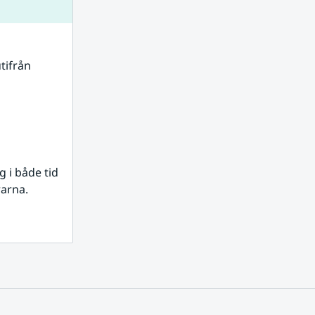
tifrån 
i både tid 
rarna.