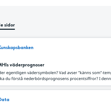
e sidor
Kunskapsbanken
MHIs väderprognoser
der egentligen vädersymbolen? Vad avser ”känns som”-tem
ka du förstå nederbördsprognosens procentsiffror? I denna
Data