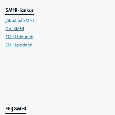
SMHI-länkar
Jobba på SMHI
Om SMHI
SMHI-bloggen
SMHI-podden
Följ SMHI