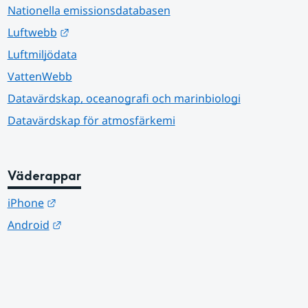
Nationella emissionsdatabasen
Länk till annan webbplats.
Luftwebb
Luftmiljödata
VattenWebb
Datavärdskap, oceanografi och marinbiologi
Datavärdskap för atmosfärkemi
Väderappar
Länk till annan webbplats.
iPhone
Länk till annan webbplats.
Android