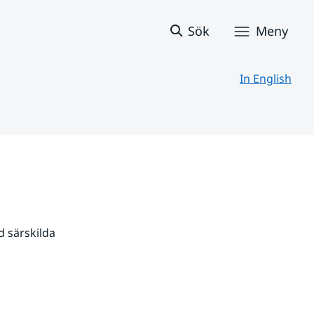
Sök
Meny
In English
 särskilda 