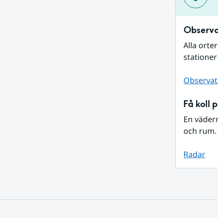
Observa
Alla orte
stationer
Observat
Få koll 
En väder
och rum. 
Radar