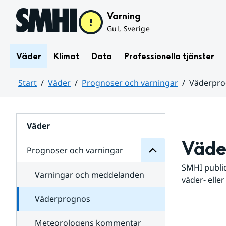
Hoppa till sidans innehåll
Varning
Gul, Sverige
Väder
Klimat
Data
Professionella tjänster
Start
Väder
Prognoser och varningar
Väderpr
varningar
och
Huvudinnehåll
Prognoser
för
Undersidor
Väder
Väde
Prognoser och varningar
SMHI public
Varningar och meddelanden
väder- eller
Väderprognos
Meteorologens kommentar