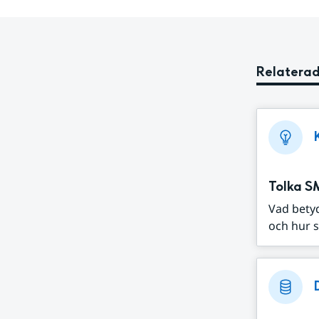
Relaterad
Tolka S
Vad bety
och hur s