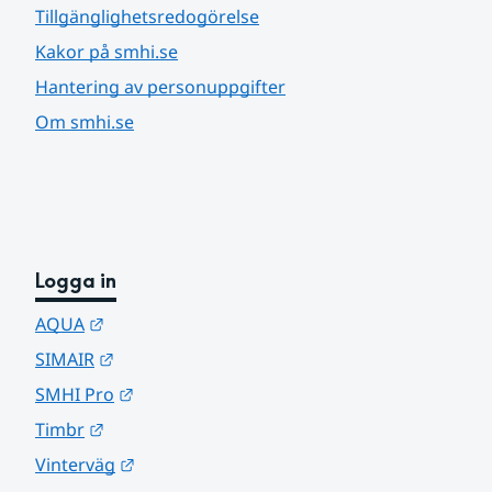
Tillgänglighetsredogörelse
Kakor på smhi.se
Hantering av personuppgifter
Om smhi.se
Logga in
Länk till annan webbplats.
AQUA
Länk till annan webbplats.
SIMAIR
Länk till annan webbplats.
SMHI Pro
Länk till annan webbplats.
Timbr
Länk till annan webbplats.
Vinterväg