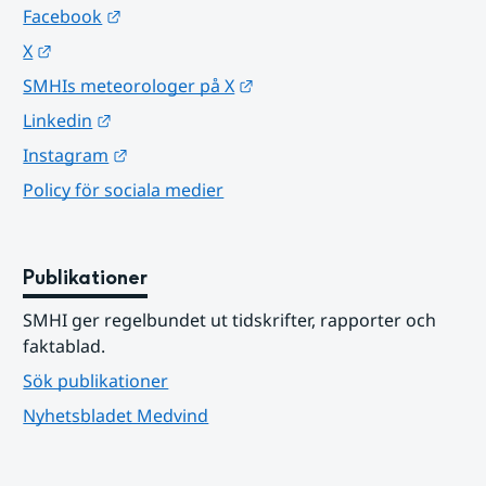
Länk till annan webbplats.
Facebook
Länk till annan webbplats.
X
Länk till annan webbplats.
SMHIs meteorologer på X
Länk till annan webbplats.
Linkedin
Länk till annan webbplats.
Instagram
Policy för sociala medier
Publikationer
SMHI ger regelbundet ut tidskrifter, rapporter och 
faktablad.
Sök publikationer
Nyhetsbladet Medvind