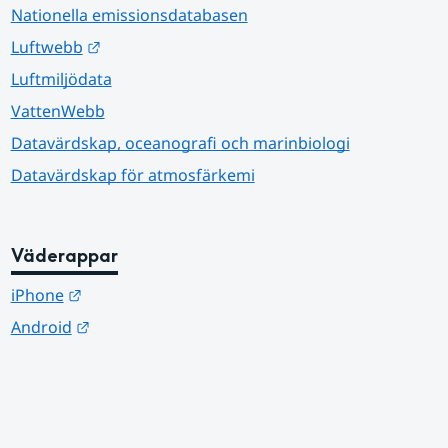
Nationella emissionsdatabasen
Länk till annan webbplats.
Luftwebb
Luftmiljödata
VattenWebb
Datavärdskap, oceanografi och marinbiologi
Datavärdskap för atmosfärkemi
Väderappar
Länk till annan webbplats.
iPhone
Länk till annan webbplats.
Android