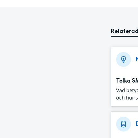
Relaterad
Tolka S
Vad bety
och hur s