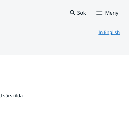
Sök
Meny
In English
 särskilda 