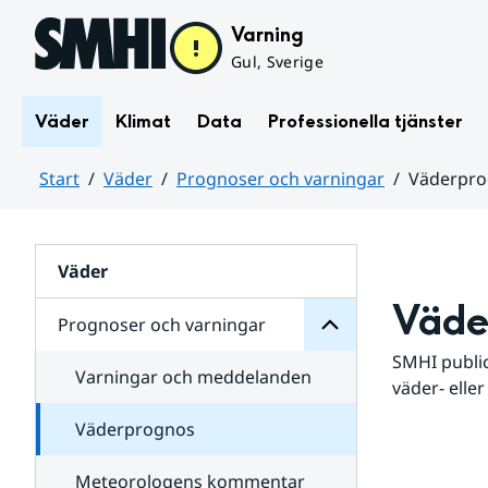
Hoppa till sidans innehåll
Varning
Gul, Sverige
Väder
Klimat
Data
Professionella tjänster
Start
Väder
Prognoser och varningar
Väderpr
varningar
och
Huvudinnehåll
Prognoser
för
Undersidor
Väder
Väde
Prognoser och varningar
SMHI public
Varningar och meddelanden
väder- eller
Väderprognos
Meteorologens kommentar