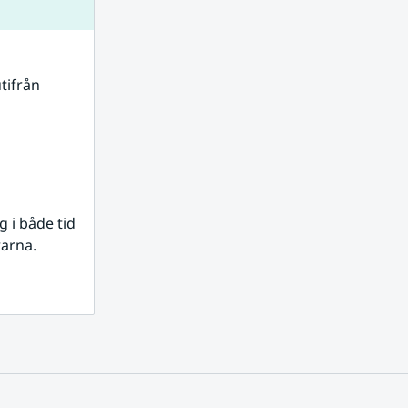
tifrån 
i både tid 
rarna.