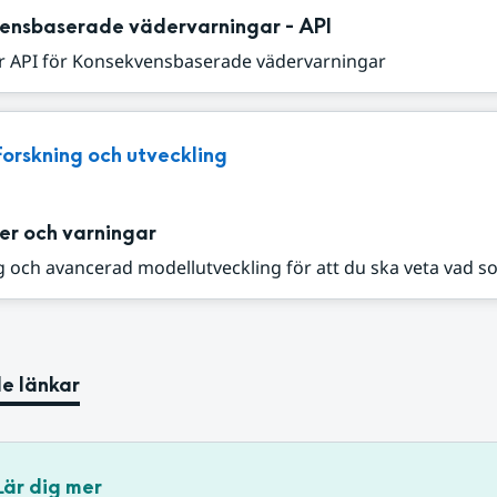
ensbaserade vädervarningar - API
r API för Konsekvensbaserade vädervarningar
Forskning och utveckling
er och varningar
 och avancerad modellutveckling för att du ska veta vad s
e länkar
Lär dig mer