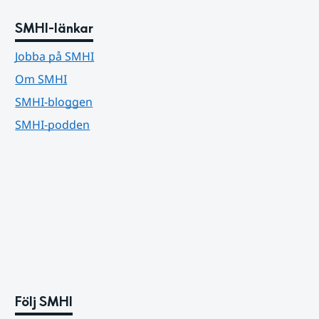
SMHI-länkar
Jobba på SMHI
Om SMHI
SMHI-bloggen
SMHI-podden
Följ SMHI