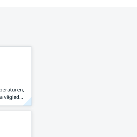
peraturen,
 vägled...