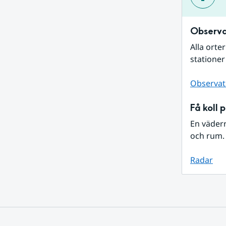
Observa
Alla orte
stationer
Observat
Få koll 
En väder
och rum. 
Radar