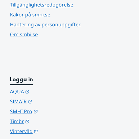
Tillgänglighetsredogörelse
Kakor på smhi.se
Hantering av personuppgifter
Om smhi.se
Logga in
Länk till annan webbplats.
AQUA
Länk till annan webbplats.
SIMAIR
Länk till annan webbplats.
SMHI Pro
Länk till annan webbplats.
Timbr
Länk till annan webbplats.
Vinterväg