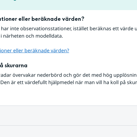
tioner eller beräknade värden?
r har inte observationsstationer, istället beräknas ett värde u
 i närheten och modelldata.
ioner eller beräknade värden?
på skurarna
radar övervakar nederbörd och gör det med hög upplösning 
Den är ett värdefullt hjälpmedel när man vill ha koll på sku