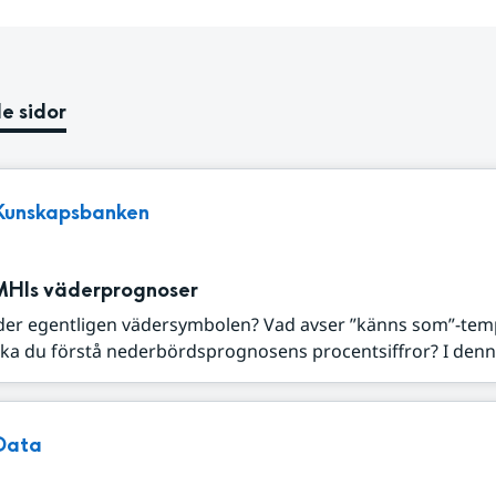
e sidor
Kunskapsbanken
MHIs väderprognoser
der egentligen vädersymbolen? Vad avser ”känns som”-tem
ka du förstå nederbördsprognosens procentsiffror? I denna
Data