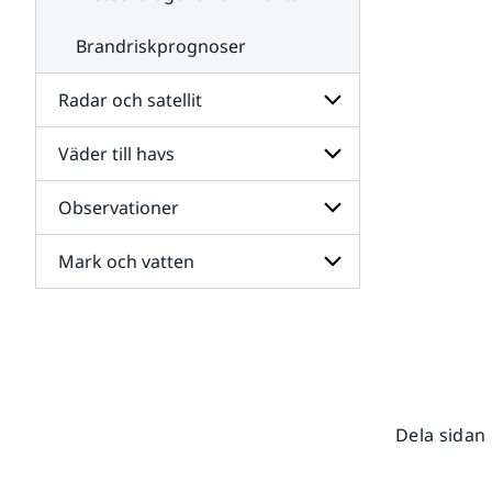
Brandriskprognoser
Radar och satellit
Väder till havs
Undersidor
för
Radar
Observationer
Undersidor
och
för
satellit
Väder
Mark och vatten
Undersidor
till
för
havs
Observationer
Undersidor
för
Mark
och
vatten
Dela sidan