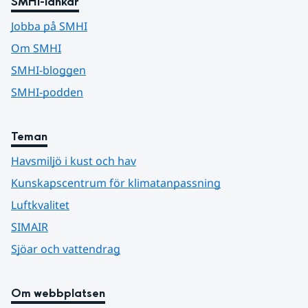
SMHI-länkar
Jobba på SMHI
Om SMHI
SMHI-bloggen
SMHI-podden
Teman
Havsmiljö i kust och hav
Kunskapscentrum för klimatanpassning
Luftkvalitet
SIMAIR
Sjöar och vattendrag
Om webbplatsen