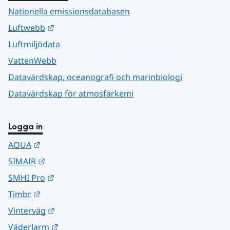
Nationella emissionsdatabasen
Länk till annan webbplats.
Luftwebb
Luftmiljödata
VattenWebb
Datavärdskap, oceanografi och marinbiologi
Datavärdskap för atmosfärkemi
Logga in
Länk till annan webbplats.
AQUA
Länk till annan webbplats.
SIMAIR
Länk till annan webbplats.
SMHI Pro
Länk till annan webbplats.
Timbr
Länk till annan webbplats.
Vinterväg
Länk till annan webbplats.
Väderlarm