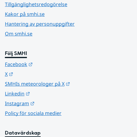
Tillgänglighetsredogörelse
Kakor på smhi.se
Hantering av personuppgifter
Om smhi.se
Följ SMHI
Länk till annan webbplats.
Facebook
Länk till annan webbplats.
X
Länk till annan webbplats.
SMHIs meteorologer på X
Länk till annan webbplats.
Linkedin
Länk till annan webbplats.
Instagram
Policy för sociala medier
Datavärdskap