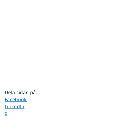
Dela sidan på
:
Dela sidan på
Facebook
Dela sidan på
LinkedIn
Dela sidan på
X