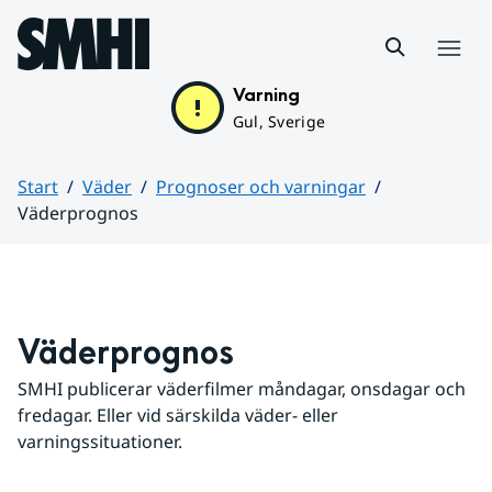
Hoppa till sidans innehåll
Meny
Varning
Gul, Sverige
Start
Väder
Prognoser och varningar
Väderprognos
Huvudinnehåll
Väderprognos
SMHI publicerar väderfilmer måndagar, onsdagar och 
fredagar. Eller vid särskilda väder- eller 
varningssituationer.