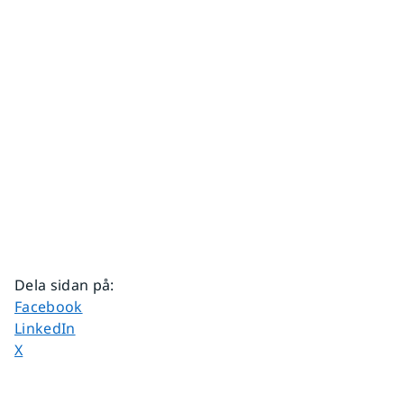
Dela sidan på
:
Dela sidan på
Facebook
Dela sidan på
LinkedIn
Dela sidan på
X