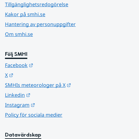
Tillgänglighetsredogörelse
Kakor på smhi.se
Hantering av personuppgifter
Om smhi.se
Följ SMHI
Länk till annan webbplats.
Facebook
Länk till annan webbplats.
X
Länk till annan webbplats.
SMHIs meteorologer på X
Länk till annan webbplats.
Linkedin
Länk till annan webbplats.
Instagram
Policy för sociala medier
Datavärdskap