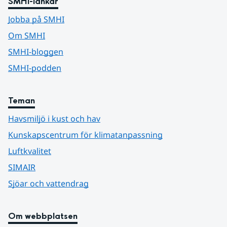
SMHI-länkar
Jobba på SMHI
Om SMHI
SMHI-bloggen
SMHI-podden
Teman
Havsmiljö i kust och hav
Kunskapscentrum för klimatanpassning
Luftkvalitet
SIMAIR
Sjöar och vattendrag
Om webbplatsen