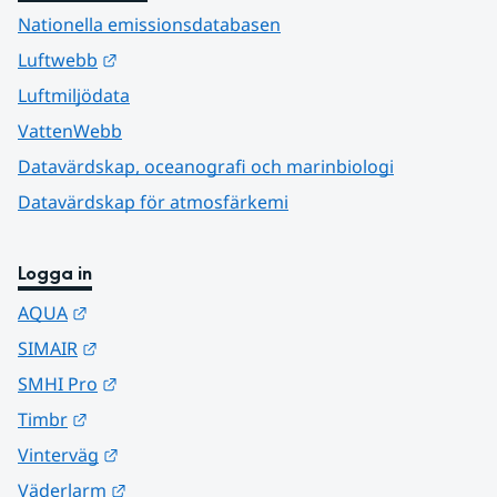
Nationella emissionsdatabasen
Länk till annan webbplats.
Luftwebb
Luftmiljödata
VattenWebb
Datavärdskap, oceanografi och marinbiologi
Datavärdskap för atmosfärkemi
Logga in
Länk till annan webbplats.
AQUA
Länk till annan webbplats.
SIMAIR
Länk till annan webbplats.
SMHI Pro
Länk till annan webbplats.
Timbr
Länk till annan webbplats.
Vinterväg
Länk till annan webbplats.
Väderlarm