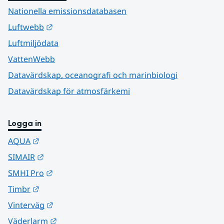
Nationella emissionsdatabasen
Länk till annan webbplats.
Luftwebb
Luftmiljödata
VattenWebb
Datavärdskap, oceanografi och marinbiologi
Datavärdskap för atmosfärkemi
Logga in
Länk till annan webbplats.
AQUA
Länk till annan webbplats.
SIMAIR
Länk till annan webbplats.
SMHI Pro
Länk till annan webbplats.
Timbr
Länk till annan webbplats.
Vinterväg
Länk till annan webbplats.
Väderlarm