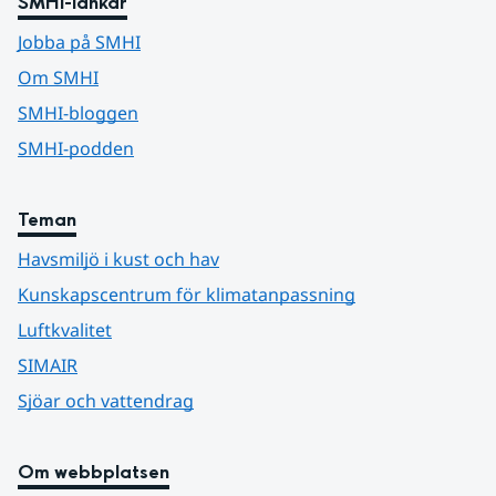
SMHI-länkar
Jobba på SMHI
Om SMHI
SMHI-bloggen
SMHI-podden
Teman
Havsmiljö i kust och hav
Kunskapscentrum för klimatanpassning
Luftkvalitet
SIMAIR
Sjöar och vattendrag
Om webbplatsen