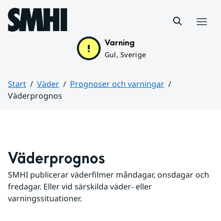
Hoppa till sidans innehåll
Meny
Varning
Gul, Sverige
Start
Väder
Prognoser och varningar
Väderprognos
Huvudinnehåll
Väderprognos
SMHI publicerar väderfilmer måndagar, onsdagar och 
fredagar. Eller vid särskilda väder- eller 
varningssituationer.