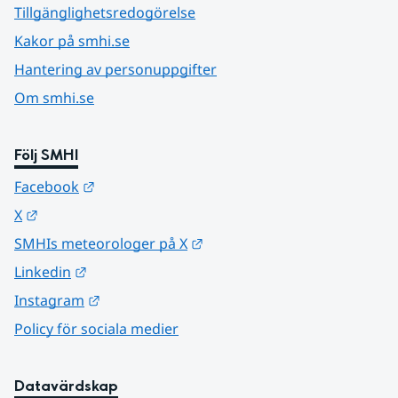
Tillgänglighetsredogörelse
Kakor på smhi.se
Hantering av personuppgifter
Om smhi.se
Följ SMHI
Länk till annan webbplats.
Facebook
Länk till annan webbplats.
X
Länk till annan webbplats.
SMHIs meteorologer på X
Länk till annan webbplats.
Linkedin
Länk till annan webbplats.
Instagram
Policy för sociala medier
Datavärdskap