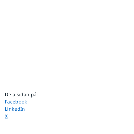
Dela sidan på
:
Dela sidan på
Facebook
Dela sidan på
LinkedIn
Dela sidan på
X