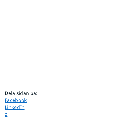
Dela sidan på
:
Dela sidan på
Facebook
Dela sidan på
LinkedIn
Dela sidan på
X