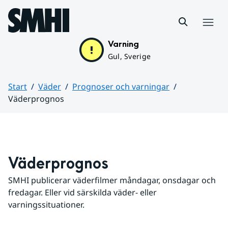
Hoppa till sidans innehåll
Meny
Varning
Gul, Sverige
Start
Väder
Prognoser och varningar
Väderprognos
Huvudinnehåll
Väderprognos
SMHI publicerar väderfilmer måndagar, onsdagar och 
fredagar. Eller vid särskilda väder- eller 
varningssituationer.