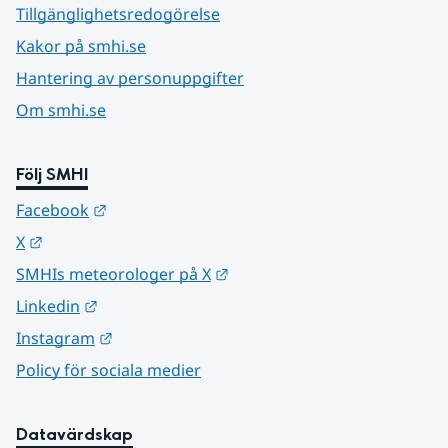
Tillgänglighetsredogörelse
Kakor på smhi.se
Hantering av personuppgifter
Om smhi.se
Följ SMHI
Länk till annan webbplats.
Facebook
Länk till annan webbplats.
X
Länk till annan webbplats.
SMHIs meteorologer på X
Länk till annan webbplats.
Linkedin
Länk till annan webbplats.
Instagram
Policy för sociala medier
Datavärdskap