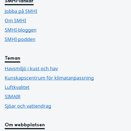
SMHI-länkar
Jobba på SMHI
Om SMHI
SMHI-bloggen
SMHI-podden
Teman
Havsmiljö i kust och hav
Kunskapscentrum för klimatanpassning
Luftkvalitet
SIMAIR
Sjöar och vattendrag
Om webbplatsen