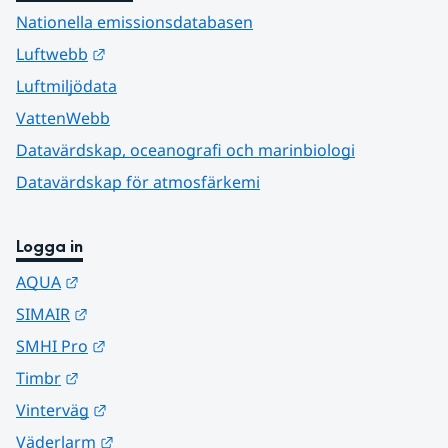
Nationella emissionsdatabasen
Länk till annan webbplats.
Luftwebb
Luftmiljödata
VattenWebb
Datavärdskap, oceanografi och marinbiologi
Datavärdskap för atmosfärkemi
Logga in
Länk till annan webbplats.
AQUA
Länk till annan webbplats.
SIMAIR
Länk till annan webbplats.
SMHI Pro
Länk till annan webbplats.
Timbr
Länk till annan webbplats.
Vinterväg
Länk till annan webbplats.
Väderlarm