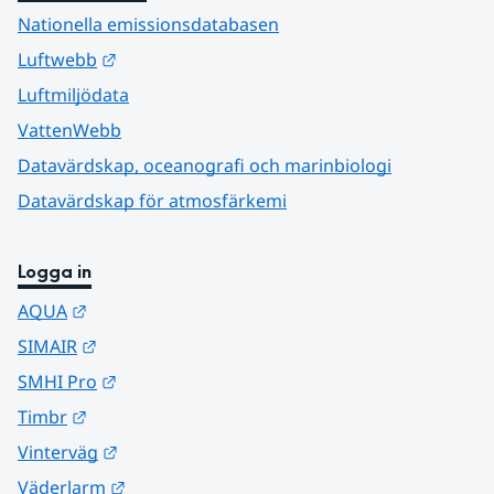
Nationella emissionsdatabasen
Länk till annan webbplats.
Luftwebb
Luftmiljödata
VattenWebb
Datavärdskap, oceanografi och marinbiologi
Datavärdskap för atmosfärkemi
Logga in
Länk till annan webbplats.
AQUA
Länk till annan webbplats.
SIMAIR
Länk till annan webbplats.
SMHI Pro
Länk till annan webbplats.
Timbr
Länk till annan webbplats.
Vinterväg
Länk till annan webbplats.
Väderlarm