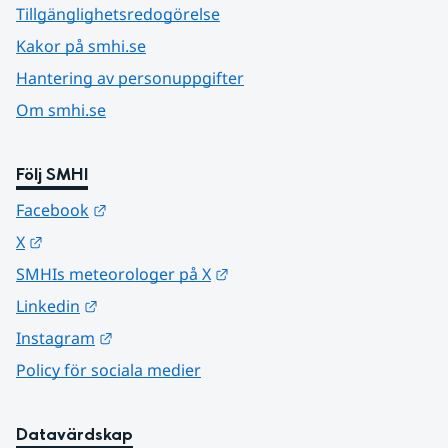
Tillgänglighetsredogörelse
Kakor på smhi.se
Hantering av personuppgifter
Om smhi.se
Följ SMHI
Länk till annan webbplats.
Facebook
Länk till annan webbplats.
X
Länk till annan webbplats.
SMHIs meteorologer på X
Länk till annan webbplats.
Linkedin
Länk till annan webbplats.
Instagram
Policy för sociala medier
Datavärdskap