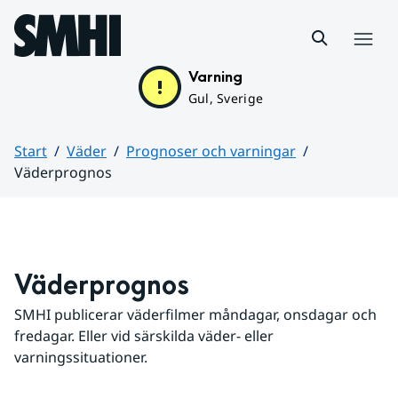
Hoppa till sidans innehåll
Meny
Varning
Gul, Sverige
Start
Väder
Prognoser och varningar
Väderprognos
Huvudinnehåll
Väderprognos
SMHI publicerar väderfilmer måndagar, onsdagar och 
fredagar. Eller vid särskilda väder- eller 
varningssituationer.