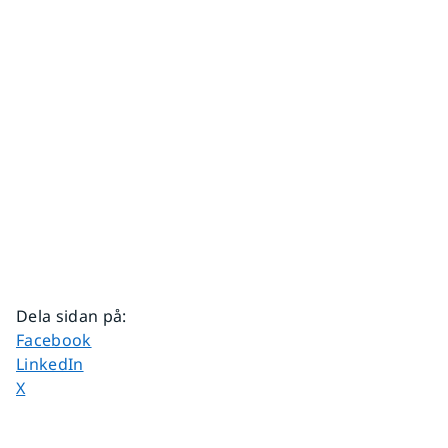
Dela sidan på
:
Dela sidan på
Facebook
Dela sidan på
LinkedIn
Dela sidan på
X