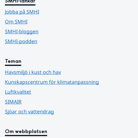
SMHI-länkar
Jobba på SMHI
Om SMHI
SMHI-bloggen
SMHI-podden
Teman
Havsmiljö i kust och hav
Kunskapscentrum för klimatanpassning
Luftkvalitet
SIMAIR
Sjöar och vattendrag
Om webbplatsen