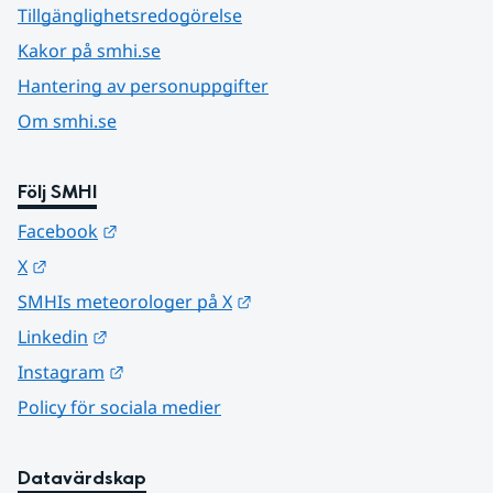
Tillgänglighetsredogörelse
Kakor på smhi.se
Hantering av personuppgifter
Om smhi.se
Följ SMHI
Länk till annan webbplats.
Facebook
Länk till annan webbplats.
X
Länk till annan webbplats.
SMHIs meteorologer på X
Länk till annan webbplats.
Linkedin
Länk till annan webbplats.
Instagram
Policy för sociala medier
Datavärdskap