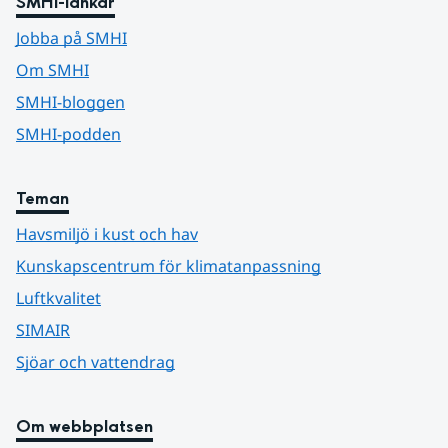
SMHI-länkar
Jobba på SMHI
Om SMHI
SMHI-bloggen
SMHI-podden
Teman
Havsmiljö i kust och hav
Kunskapscentrum för klimatanpassning
Luftkvalitet
SIMAIR
Sjöar och vattendrag
Om webbplatsen