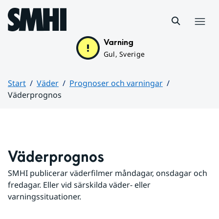
Hoppa till sidans innehåll
Meny
Varning
Gul, Sverige
Start
Väder
Prognoser och varningar
Väderprognos
Huvudinnehåll
Väderprognos
SMHI publicerar väderfilmer måndagar, onsdagar och 
fredagar. Eller vid särskilda väder- eller 
varningssituationer.