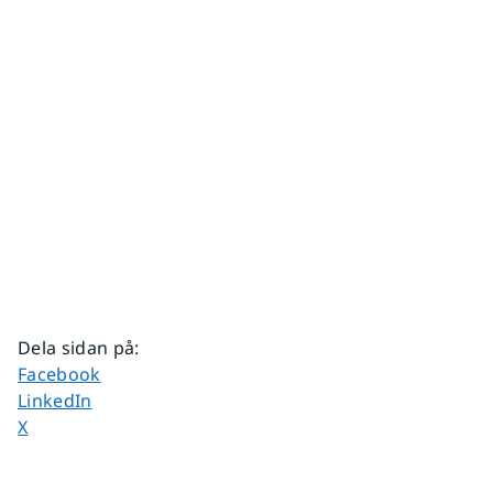
Dela sidan på
:
Dela sidan på
Facebook
Dela sidan på
LinkedIn
Dela sidan på
X