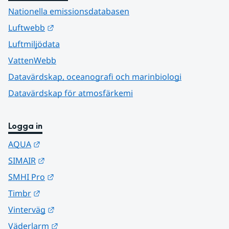
Nationella emissionsdatabasen
Länk till annan webbplats.
Luftwebb
Luftmiljödata
VattenWebb
Datavärdskap, oceanografi och marinbiologi
Datavärdskap för atmosfärkemi
Logga in
Länk till annan webbplats.
AQUA
Länk till annan webbplats.
SIMAIR
Länk till annan webbplats.
SMHI Pro
Länk till annan webbplats.
Timbr
Länk till annan webbplats.
Vinterväg
Länk till annan webbplats.
Väderlarm