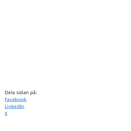
Dela sidan på
:
Dela sidan på
Facebook
Dela sidan på
LinkedIn
Dela sidan på
X