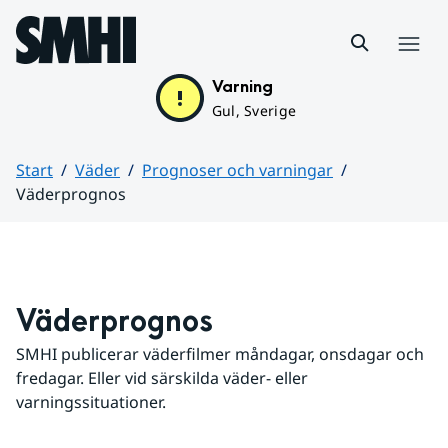
Hoppa till sidans innehåll
Meny
Varning
Gul, Sverige
Start
Väder
Prognoser och varningar
Väderprognos
Huvudinnehåll
Väderprognos
SMHI publicerar väderfilmer måndagar, onsdagar och 
fredagar. Eller vid särskilda väder- eller 
varningssituationer.