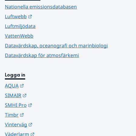
Nationella emissionsdatabasen
Länk till annan webbplats.
Luftwebb
Luftmiljödata
VattenWebb
Datavärdskap, oceanografi och marinbiologi
Datavärdskap för atmosfärkemi
Logga in
Länk till annan webbplats.
AQUA
Länk till annan webbplats.
SIMAIR
Länk till annan webbplats.
SMHI Pro
Länk till annan webbplats.
Timbr
Länk till annan webbplats.
Vinterväg
Länk till annan webbplats.
Väderlarm