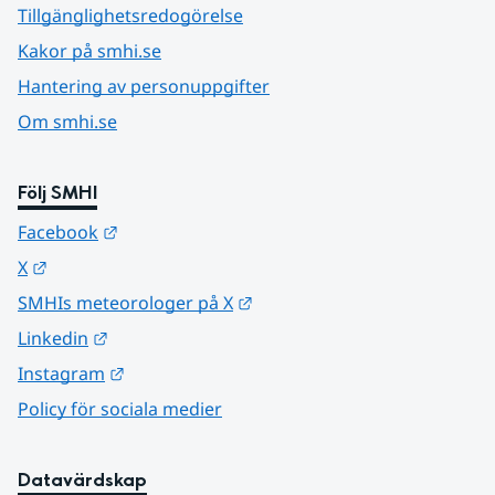
Tillgänglighetsredogörelse
Kakor på smhi.se
Hantering av personuppgifter
Om smhi.se
Följ SMHI
Länk till annan webbplats.
Facebook
Länk till annan webbplats.
X
Länk till annan webbplats.
SMHIs meteorologer på X
Länk till annan webbplats.
Linkedin
Länk till annan webbplats.
Instagram
Policy för sociala medier
Datavärdskap