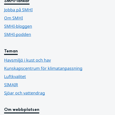
SMHI-länkar
Jobba på SMHI
Om SMHI
SMHI-bloggen
SMHI-podden
Teman
Havsmiljö i kust och hav
Kunskapscentrum för klimatanpassning
Luftkvalitet
SIMAIR
Sjöar och vattendrag
Om webbplatsen